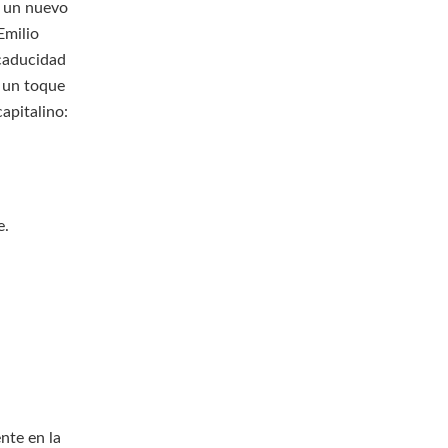
, un nuevo
Emilio
 caducidad
 un toque
apitalino:
e.
nte en la