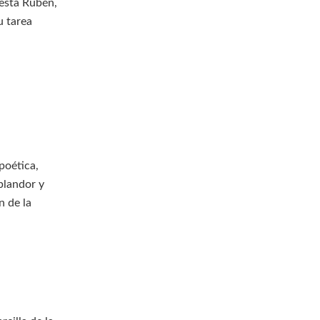
está Rubén,
u tarea
poética,
plandor y
n de la