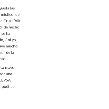
sgasta las
místico, del
 Cruz (“Allí
 di de hecho
a se ha
o, / ni ya
ntuye mucho
tir de la
ate.
osa mayor
 por una
 (CEPSA
r poético: