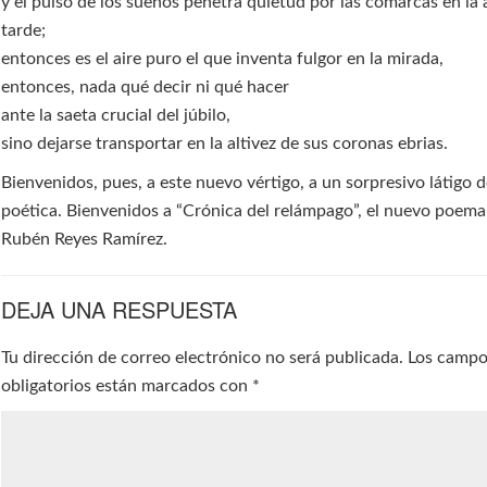
y el pulso de los sueños penetra quietud por las comarcas en la a
tarde;
entonces es el aire puro el que inventa fulgor en la mirada,
entonces, nada qué decir ni qué hacer
ante la saeta crucial del júbilo,
sino dejarse transportar en la altivez de sus coronas ebrias.
Bienvenidos, pues, a este nuevo vértigo, a un sorpresivo látigo d
poética. Bienvenidos a “Crónica del relámpago”, el nuevo poema
Rubén Reyes Ramírez.
DEJA UNA RESPUESTA
Tu dirección de correo electrónico no será publicada.
Los camp
obligatorios están marcados con
*