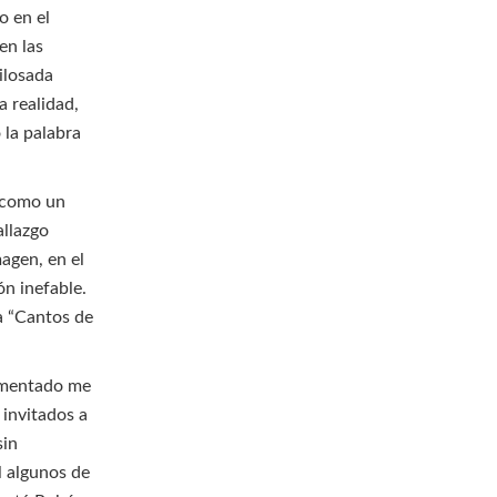
o en el
en las
ilosada
a realidad,
 la palabra
o como un
allazgo
magen, en el
ón inefable.
a “Cantos de
comentado me
 invitados a
sin
l algunos de