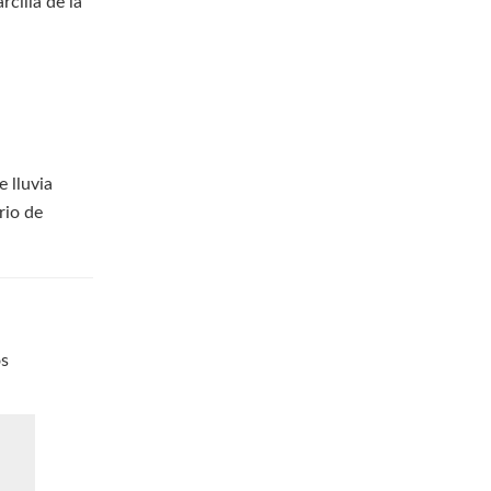
rcilla de la
e lluvia
rio de
os