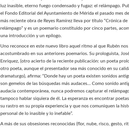
luz inasible, eterno fuego condensado y fugaz: el relámpago. Pu
el Fondo Editorial del Ayuntamiento de Mérida el pasado mes de
más reciente obra de Reyes Ramírez lleva por título “Crónica de
relámpago” y es un poemario constituido por cinco partes, ac
una introducción y un epílogo.
Uno reconoce en este nuevo libro aquel ritmo al que Rubén nos
acostumbrado en sus anteriores poemarios. Su prologuista, Jo
Enriquez, (otro acierto de la reciente publicación: un poeta pro
otro poeta, aunque el presentador sea más conocido en su cali
dramaturgo), afirma: “Donde hay un poeta existen sonidos antig
son gemelos de las búsquedas más audaces… Como sonido ant
audacia contemporánea, nunca podremos capturar el relámpag
tampoco hablar siquiera de él. La esperanza es encontrar poetas
su rastro en su propia experiencia y que nos comuniquen la hist
personal de lo inasible y lo inefable”.
A más de sus obsesiones reconocidas (flor, nube, risco, gesto, rit