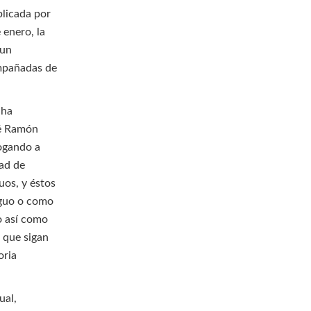
blicada por
 enero, la
 un
ompañadas de
 ha
sé Ramón
logando a
dad de
uos, y éstos
iguo o como
o así como
 que sigan
oria
ual,