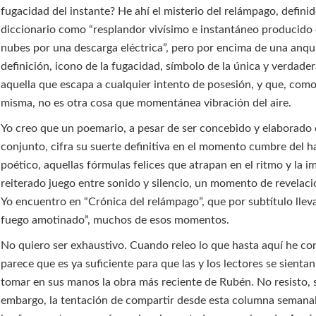
fugacidad del instante? He ahí el misterio del relámpago, definid
diccionario como “resplandor vivísimo e instantáneo producido 
nubes por una descarga eléctrica”, pero por encima de una anqu
definición, icono de la fugacidad, símbolo de la única y verdader
aquella que escapa a cualquier intento de posesión, y que, como
misma, no es otra cosa que momentánea vibración del aire.
Yo creo que un poemario, a pesar de ser concebido y elaborad
conjunto, cifra su suerte definitiva en el momento cumbre del h
poético, aquellas fórmulas felices que atrapan en el ritmo y la i
reiterado juego entre sonido y silencio, un momento de revelaci
Yo encuentro en “Crónica del relámpago”, que por subtítulo llev
fuego amotinado”, muchos de esos momentos.
No quiero ser exhaustivo. Cuando releo lo que hasta aquí he 
parece que es ya suficiente para que las y los lectores se sientan
tomar en sus manos la obra más reciente de Rubén. No resisto, 
embargo, la tentación de compartir desde esta columna semana