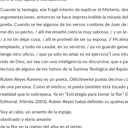
Cuando la teología, ese frágil intento de explicar el Misterio, de
argumentaciones, entonces se hace imprescindible la mirada del 
poeta. Cuando se lee algunos de los versos cumbres de Juan de la
me dio su pecho, / allí me enseñó ciencia muy sabrosa, / y yo le
/ a mí sin dejar cosa; / allí le prometí de ser su esposa. // Mi alm
empleado, y todo mi caudal, en su servicio; / ya no guardo ganad
tengo otro oficio, / que ya sólo en amar es mi ejercicio”) uno i
más de Dios, así sea con una inteligencia no discursiva, que a par
lectura de alguno de los tomos de la Summa Teológica del Aquin
Rubén Reyes Ramírez es un poeta. Difícilmente pueda decirse c
de una persona. Como el místico, el poeta también está tocado
realidad que lo sobrepasa. Ya en “Estrategia para tomar la flor”
Editorial, Mérida 2003), Rubén Reyes había definido su quehace
Soy al cabo, un amante de la espiga,
obstinado y ebrio amante
de la flor en la región del alba en el latido.