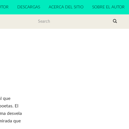
UTOR
DESCARGAS
ACERCA DEL SITIO
SOBRE EL AUTOR
al que
poetas. El
oema desvela
 mirada que