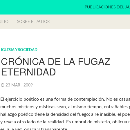
PUBLICACIONES DEL A
ITIO
SOBRE EL AUTOR
IGLESIA Y SOCIEDAD
CRÓNICA DE LA FUGAZ
ETERNIDAD
23 MAR , 2009
El ejercicio poético es una forma de contemplación. No es casu
muchos místicos y místicas sean, al mismo tiempo, entrañables 
hallazgo poético tiene la densidad del fuego; aire inasible, el p
y revela otro lado de la realidad. Es umbral de misterio, oblicua
es, a la vez, opaca y transparente.