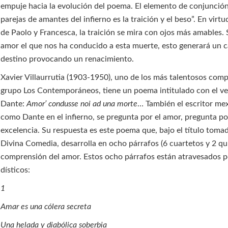
empuje hacia la evolución del poema. El elemento de conjunción
parejas de amantes del infierno es la traición y el beso”. En virtu
de Paolo y Francesca, la traición se mira con ojos más amables. S
amor el que nos ha conducido a esta muerte, esto generará un 
destino provocando un renacimiento.
Xavier Villaurrutia (1903-1950), uno de los más talentosos com
grupo Los Contemporáneos, tiene un poema intitulado con el ve
Dante:
Amor’ condusse noi ad una morte
… También el escritor me
como Dante en el infierno, se pregunta por el amor, pregunta po
excelencia. Su respuesta es este poema que, bajo el título toma
Divina Comedia, desarrolla en ocho párrafos (6 cuartetos y 2 qu
comprensión del amor. Estos ocho párrafos están atravesados p
dísticos:
1
Amar es una cólera secreta
Una helada y diabólica soberbia