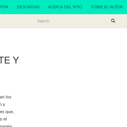
UTOR
DESCARGAS
ACERCA DEL SITIO
SOBRE EL AUTOR
TE Y
an los
o y
nes que,
o el
 pareja