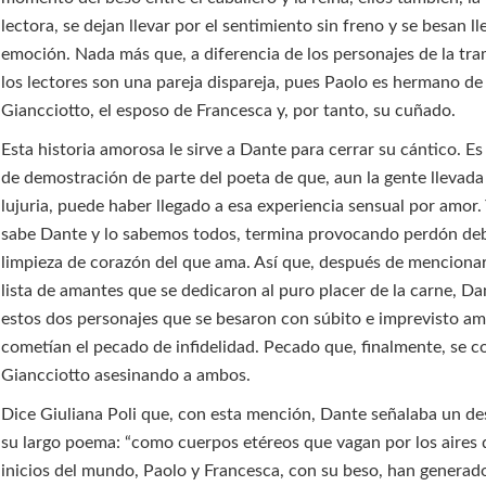
lectora, se dejan llevar por el sentimiento sin freno y se besan l
emoción. Nada más que, a diferencia de los personajes de la tra
los lectores son una pareja dispareja, pues Paolo es hermano de
Giancciotto, el esposo de Francesca y, por tanto, su cuñado.
Esta historia amorosa le sirve a Dante para cerrar su cántico. E
de demostración de parte del poeta de que, aun la gente llevada
lujuria, puede haber llegado a esa experiencia sensual por amor. 
sabe Dante y lo sabemos todos, termina provocando perdón deb
limpieza de corazón del que ama. Así que, después de mencionar
lista de amantes que se dedicaron al puro placer de la carne, Da
estos dos personajes que se besaron con súbito e imprevisto a
cometían el pecado de infidelidad. Pecado que, finalmente, se c
Giancciotto asesinando a ambos.
Dice Giuliana Poli que, con esta mención, Dante señalaba un de
su largo poema: “como cuerpos etéreos que vagan por los aires 
inicios del mundo, Paolo y Francesca, con su beso, han genera