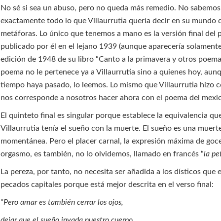
No sé si sea un abuso, pero no queda más remedio. No sabemos
exactamente todo lo que Villaurrutia quería decir en su mundo 
metáforas. Lo único que tenemos a mano es la versión final del
publicado por él en el lejano 1939 (aunque aparecería solamente
edición de 1948 de su libro “Canto a la primavera y otros poemas
poema no le pertenece ya a Villaurrutia sino a quienes hoy, au
tiempo haya pasado, lo leemos. Lo mismo que Villaurrutia hizo 
nos corresponde a nosotros hacer ahora con el poema del mexi
El quinteto final es singular porque establece la equivalencia qu
Villaurrutia tenía el sueño con la muerte. El sueño es una muert
momentánea. Pero el placer carnal, la expresión máxima de goce
orgasmo, es también, no lo olvidemos, llamado en francés “
la pe
La pereza, por tanto, no necesita ser añadida a los dísticos que e
pecados capitales porque está mejor descrita en el verso final:
“Pero amar es también cerrar los ojos,
dejar que el sueño invada nuestro cuerpo