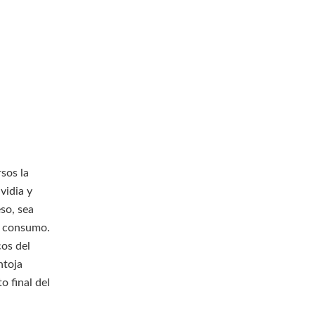
sos la
vidia y
eso, sea
e consumo.
cos del
ntoja
o final del