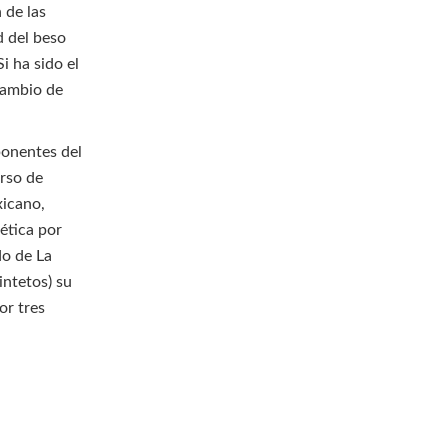
 de las
d del beso
i ha sido el
cambio de
ponentes del
rso de
xicano,
ética por
do de La
intetos) su
or tres