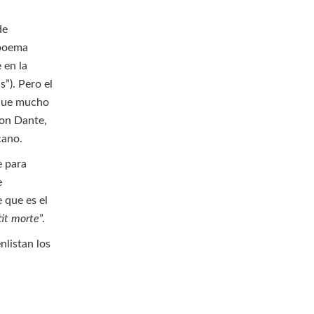
de
 poema
 en la
”). Pero el
nque mucho
con Dante,
cano.
e para
e
 que es el
tit morte
”.
nlistan los