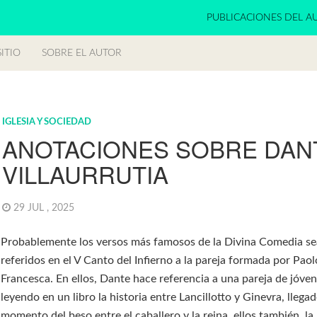
PUBLICACIONES DEL A
ITIO
SOBRE EL AUTOR
IGLESIA Y SOCIEDAD
ANOTACIONES SOBRE DAN
VILLAURRUTIA
29 JUL , 2025
Probablemente los versos más famosos de la Divina Comedia se
referidos en el V Canto del Infierno a la pareja formada por Paol
Francesca. En ellos, Dante hace referencia a una pareja de jóve
leyendo en un libro la historia entre Lancillotto y Ginevra, llegad
momento del beso entre el caballero y la reina, ellos también, la