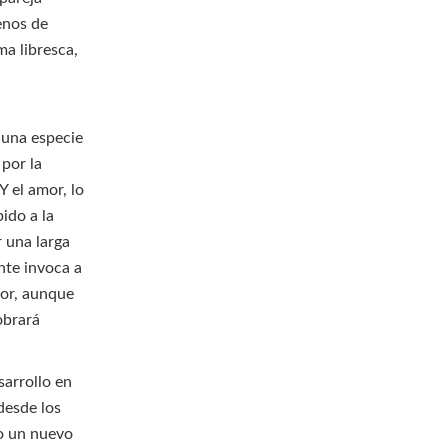
lenos de
ma libresca,
s una especie
 por la
Y el amor, lo
ido a la
 una larga
nte invoca a
mor, aunque
obrará
sarrollo en
desde los
do un nuevo