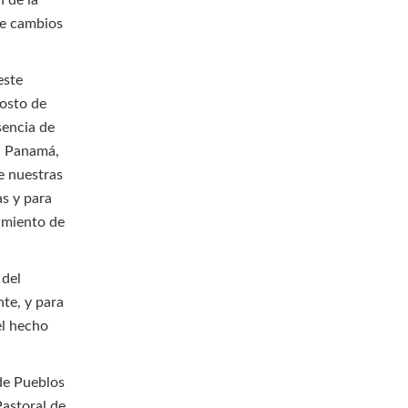
 de la
de cambios
este
gosto de
sencia de
r, Panamá,
e nuestras
as y para
cimiento de
 del
nte, y para
el hecho
de Pueblos
Pastoral de