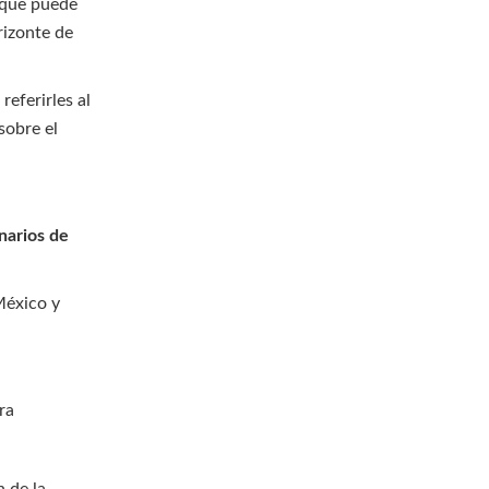
 que puede
rizonte de
eferirles al
sobre el
narios de
México y
ra