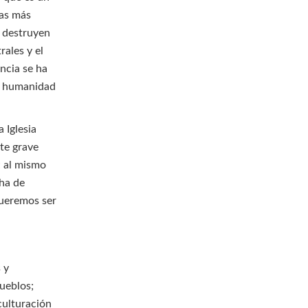
mas más
e destruyen
rales y el
encia se ha
sa humanidad
 Iglesia
te grave
; al mismo
cha de
queremos ser
 y
ueblos;
culturación