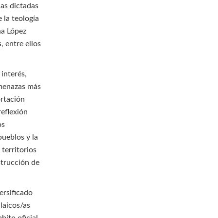
ias dictadas
 la teología
na López
, entre ellos
interés,
 amenazas más
ortación
reflexión
os
pueblos y la
 territorios
strucción de
ersificado
laicos/as