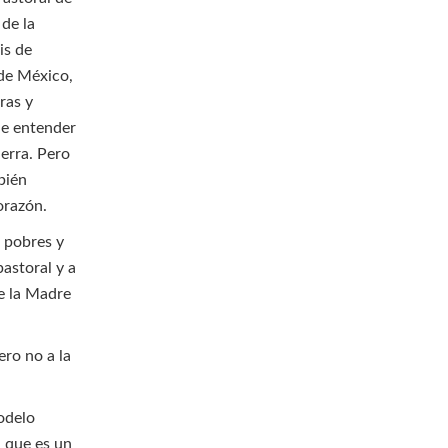
 de la
is de
 de México,
ras y
de entender
erra. Pero
bién
orazón.
s pobres y
astoral y a
de la Madre
ro no a la
odelo
, que es un