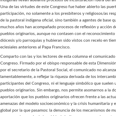
indígenas llevan adelante procesos de inculturación fuera del ámb
Una de las virtudes de este Congreso fue haber abierto las puert
participación, no solamente a los presbíteros y religiosos/as re
de la pastoral indígena oficial, sino también a agentes de base 
muchos años han acompañado procesos de reflexión y acción de
pueblos originarios, aunque no contasen con el reconocimiento o
diócesis y/o parroquias y hubieran sido vistos con recelo en ti
eclesiales anteriores al Papa Francisco.
Comparto con las y los lectores de esta columna el comunicado f
Congreso. Firmado por el obispo responsable de esta Dimensión
por el secretario de la Pastoral Social, el comunicado no alcanza
lamentablemente, a reflejar la riqueza derivada de los intercamb
participantes del Congreso, ni el lenguaje simbólico que suelen 
pueblos originarios. Sin embargo, nos permite asomarnos a la d
aportación que los pueblos originarios ofrecen frente a las actu
amenazas del modelo socioeconómico y la crisis humanitaria y 
global por la que pasamos: la denuncia de los mecanismos de mu