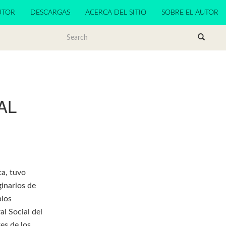
UTOR
DESCARGAS
ACERCA DEL SITIO
SOBRE EL AUTOR
AL
ta, tuvo
ginarios de
blos
l Social del
es de los