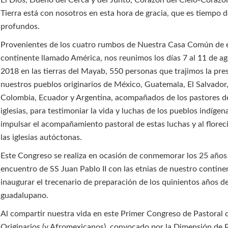
El Dios, Dueño del Cerca y del Junto, Corazón del Cielo-Corazón
Tierra está con nosotros en esta hora de gracia, que es tiempo 
profundos.
Provenientes de los cuatro rumbos de Nuestra Casa Común de 
continente llamado América, nos reunimos los días 7 al 11 de a
2018 en las tierras del Mayab, 550 personas que trajimos la pre
nuestros pueblos originarios de México, Guatemala, El Salvado
Colombia, Ecuador y Argentina, acompañados de los pastores d
iglesias, para testimoniar la vida y luchas de los pueblos indígen
impulsar el acompañamiento pastoral de estas luchas y al flore
las iglesias autóctonas.
Este Congreso se realiza en ocasión de conmemorar los 25 años
encuentro de SS Juan Pablo II con las etnias de nuestro contine
inaugurar el trecenario de preparación de los quinientos años d
guadalupano.
Al compartir nuestra vida en este Primer Congreso de Pastoral 
Originarios (y Afromexicanos), convocado por la Dimensión de 