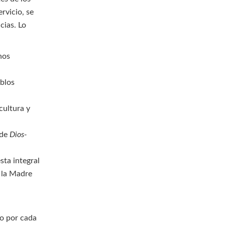
ervicio, se
cias. Lo
hos
eblos
cultura y
 de
Dios-
sta integral
e la Madre
co por cada