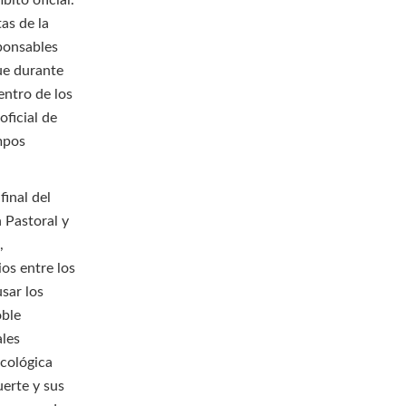
ito oficial.
as de la
sponsables
que durante
ntro de los
ficial de
empos
inal del
 Pastoral y
,
ios entre los
usar los
oble
ales
ecológica
erte y sus