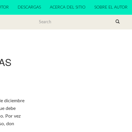
UTOR
DESCARGAS
ACERCA DEL SITIO
SOBRE EL AUTOR
RAS
de diciembre
que debe
ho. Por vez
so, don