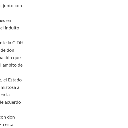
, junto con
mes en
el indulto
ante la CIDH
o de don
nación que
el ámbito de
, el Estado
amistosa al
ca la
 de acuerdo
 con don
En esta