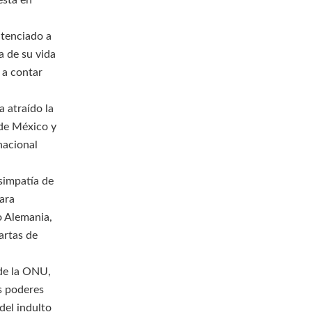
está en
ntenciado a
a de su vida
, a contar
 atraído la
 de México y
nacional
simpatía de
para
o Alemania,
artas de
 de la ONU,
es poderes
 del indulto