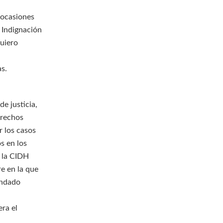
 ocasiones
 Indignación
Quiero
n
s.
e justicia,
erechos
 los casos
s en los
, la CIDH
e en la que
andado
ra el