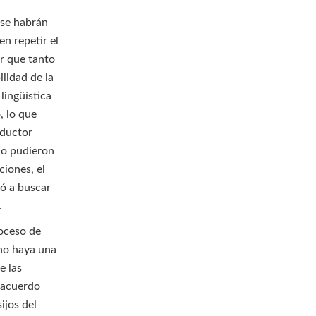
 se habrán
n repetir el
ar que tanto
ilidad de la
lingüística
, lo que
aductor
no pudieron
ciones, el
ó a buscar
.
roceso de
no haya una
e las
 acuerdo
ijos del