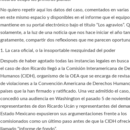
No quiero repetir aquí los datos del caso, comentados en varias
en este mismo espacio y disponibles en el informe que el equipo
mantiene en su portal electrónico bajo el título “Los agravios”. 
solamente, a la luz de una noticia que nos hace iniciar el año ta
gratamente, compartir dos reflexiones que me parecen oportuna
1. La cara oficial, o la insoportable mezquindad del poder
Después de haber agotado todas las instancias legales en busca d
el caso de don Ricardo llegó a la Comisión Interamericana de D
Humanos (CIDH), organismo de la OEA que se encarga de revisar
de violaciones a la Convención Americana de Derechos Humano
países que la han firmado y ratificado. Una vez admitido el caso
concedió una audiencia en Washington el pasado 5 de noviembr
representantes de don Ricardo Ucán y representantes del dem
Estado Mexicano expusieron sus argumentaciones frente a los
comisionados como un último paso antes de que la CIDH ofrecie
llamado “informe de fondo”.