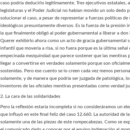
caso podría deducirlo legítimamente. Tres ejecutivos estatales, 
legislaturas y el Poder Judicial no habían movido un solo dedo 
solucionar el caso, a pesar de representar a fuerzas políticas de
ideológicos presuntamente diversos. Es la fuerza de la presión i
la que finalmente obligó al poder gubernamental a liberar a don
Querer exhibirlo ahora como un acto de gracia gubernamental s
infantil que movería a risa, si no fuera porque es la última señal
empecinada mezquindad que parece sostener que las mentiras
llegar a convertirse en verdades solamente porque son oficialm
sostenidas. Pero ese cuento se lo creen cada vez menos persona
solamente, y de manera que podría ser juzgada de patológica, l
inventores de las oficiales mentiras presentadas como verdad jur
2. La cara de las solidaridades
Pero la reflexión estaría incompleta si no consideráramos un e
que influyó en este final feliz del caso 12.660. La autoridad de 
solamente una de las piezas de este rompecabezas. Como se exp
el comunicado dado a conocer por el equipo Indignación al mom