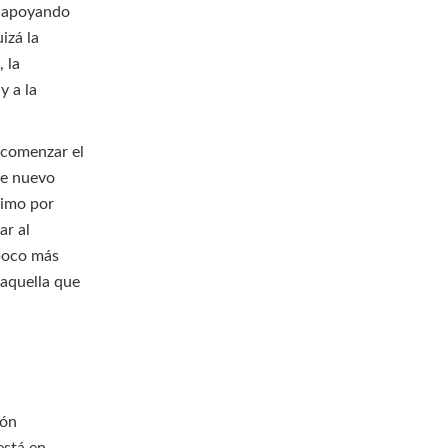
s apoyando
izá la
 la
y a la
 comenzar el
de nuevo
simo por
ar al
 poco más
 aquella que
ión