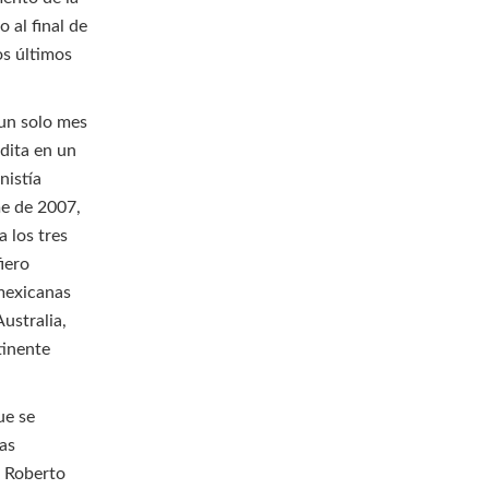
 al final de
os últimos
 un solo mes
édita en un
nistía
me de 2007,
 los tres
iero
 mexicanas
ustralia,
tinente
ue se
las
, Roberto