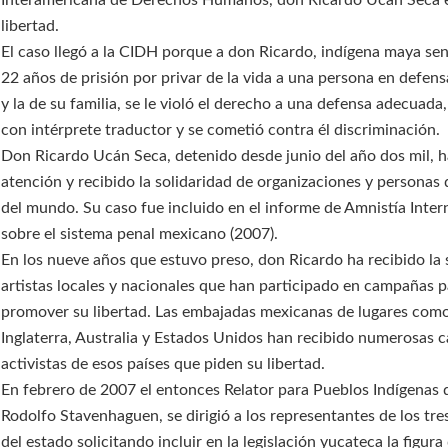
Interamericana de Derechos Humanos, don Ricardo Ucán Seca 
libertad.
El caso llegó a la CIDH porque a don Ricardo, indígena maya se
22 años de prisión por privar de la vida a una persona en defens
y la de su familia, se le violó el derecho a una defensa adecuada
con intérprete traductor y se cometió contra él discriminación.
Don Ricardo Ucán Seca, detenido desde junio del año dos mil, ha
atención y recibido la solidaridad de organizaciones y personas
del mundo. Su caso fue incluido en el informe de Amnistía Inter
sobre el sistema penal mexicano (2007).
En los nueve años que estuvo preso, don Ricardo ha recibido la 
artistas locales y nacionales que han participado en campañas 
promover su libertad. Las embajadas mexicanas de lugares com
Inglaterra, Australia y Estados Unidos han recibido numerosas c
activistas de esos países que piden su libertad.
En febrero de 2007 el entonces Relator para Pueblos Indígenas
Rodolfo Stavenhaguen, se dirigió a los representantes de los tr
del estado solicitando incluir en la legislación yucateca la figura