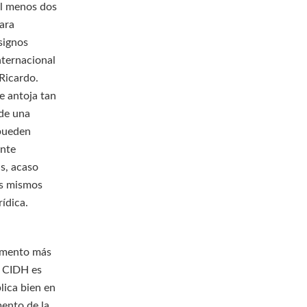
al menos dos
para
 signos
nternacional
 Ricardo.
e antoja tan
 de una
 pueden
ente
s, acaso
os mismos
ídica.
lemento más
la CIDH es
lica bien en
ento de la