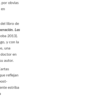
, por obvias
o en
 del libro de
neración. Las
doba 2013).
go, y con la
os, una
, doctor en
su autor.
Cartas
que reflejan
post-
ente estriba
a