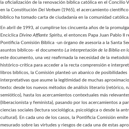
la oficialización de la renovación bíblica católica en el Concilio V
en la Constitución
Dei Verbum
(1965), el acercamiento científico
bíblico ha tomado carta de ciudadanía en la comunidad católica
En abril de 1993, al cumplirse los cincuenta años de la promulga
Encíclica
Divino Afflante Spiritu
, el entonces Papa Juan Pablo II re
Pontificia Comisión Bíblica -un órgano de asesoría a la Santa S
asuntos bíblicos- el documento
La interpretación de la Biblia en la
este documento, una vez reafirmada la necesidad de la metodol
histórico-crítica para acceder a la recta comprensión e interpre
libros bíblicos, la Comisión planteó un abanico de posibilidades
interpretativas que asume la legitimidad de muchas aproximacio
texto: desde los nuevos métodos de análisis literario (retórico, n
semiótico), hasta los acercamientos contextuales más relevante
(liberacionista y feminista), pasando por los acercamientos a part
ciencias sociales (lectura sociológica, psicológica o desde la ant
cultural). En cada uno de los casos, la Pontificia Comisión emite
mesurado sobre las virtudes y riesgos de cada una de estas apr