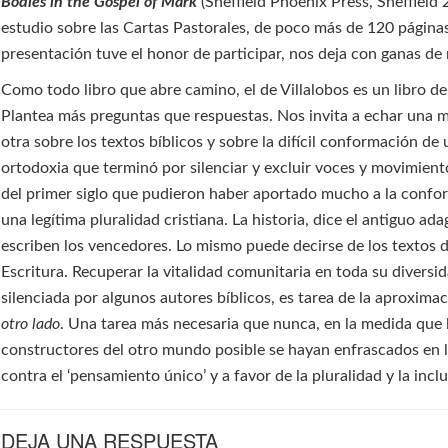
Bodies in the Gospel of Mark
(Sheffield Phoenix Press, Sheffield 
estudio sobre las Cartas Pastorales, de poco más de 120 página
presentación tuve el honor de participar, nos deja con ganas de
Como todo libro que abre camino, el de Villalobos es un libro d
Plantea más preguntas que respuestas. Nos invita a echar una 
otra sobre los textos bíblicos y sobre la difícil conformación de
ortodoxia que terminó por silenciar y excluir voces y movimiento
del primer siglo que pudieron haber aportado mucho a la confo
una legítima pluralidad cristiana. La historia, dice el antiguo adag
escriben los vencedores. Lo mismo puede decirse de los textos d
Escritura. Recuperar la vitalidad comunitaria en toda su diversid
silenciada por algunos autores bíblicos, es tarea de la aproxima
otro lado
. Una tarea más necesaria que nunca, en la medida que l
constructores del otro mundo posible se hayan enfrascados en 
contra el ‘pensamiento único’ y a favor de la pluralidad y la incl
DEJA UNA RESPUESTA