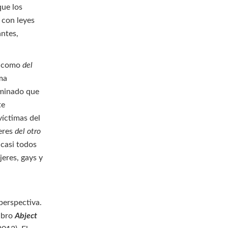
que los
 con leyes
antes,
te como
del
ema
rminado que
te
víctimas del
seres
del otro
 casi todos
jeres, gays y
perspectiva.
libro
Abject