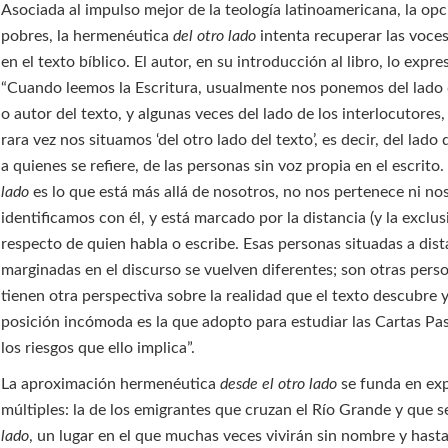
Asociada al impulso mejor de la teología latinoamericana, la opc
pobres, la hermenéutica
del otro lado
intenta recuperar las voces
en el texto bíblico. El autor, en su introducción al libro, lo expres
“Cuando leemos la Escritura, usualmente nos ponemos del lado d
o autor del texto, y algunas veces del lado de los interlocutores
rara vez nos situamos ‘del otro lado del texto’, es decir, del lado
a quienes se refiere, de las personas sin voz propia en el escrito
lado
es lo que está más allá de nosotros, no nos pertenece ni no
identificamos con él, y está marcado por la distancia (y la exclus
respecto de quien habla o escribe. Esas personas situadas a dist
marginadas en el discurso se vuelven diferentes; son otras pers
tienen otra perspectiva sobre la realidad que el texto descubre y
posición incómoda es la que adopto para estudiar las Cartas Pas
los riesgos que ello implica”.
La aproximación hermenéutica
desde el otro lado
se funda en exp
múltiples: la de los emigrantes que cruzan el Río Grande y que 
lado
, un lugar en el que muchas veces vivirán sin nombre y hasta