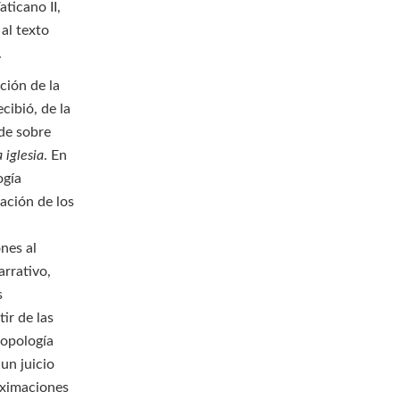
aticano II,
 al texto
.
ción de la
cibió, de la
ede sobre
 iglesia
. En
ogía
tación de los
nes al
arrativo,
s
ir de las
ropología
 un juicio
oximaciones