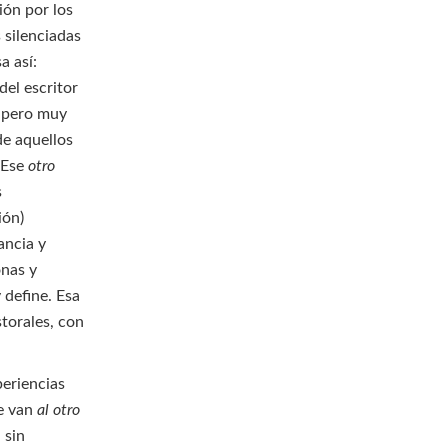
ión por los
 silenciadas
a así:
el escritor
, pero muy
 de aquellos
. Ese
otro
s
ión)
ancia y
onas y
 define. Esa
torales, con
eriencias
se van
al otro
 sin