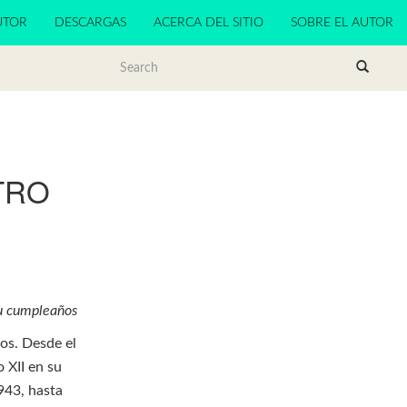
UTOR
DESCARGAS
ACERCA DEL SITIO
SOBRE EL AUTOR
TRO
su cumpleaños
ños. Desde el
o XII en su
1943, hasta