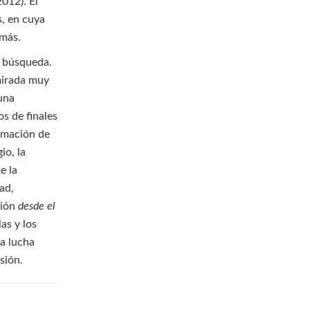
2012). El
s, en cuya
 más.
e búsqueda.
mirada muy
 una
s de finales
rmación de
io, la
e la
ad,
ción
desde el
as y los
la lucha
usión.