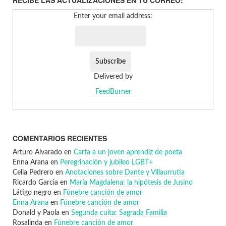
RECIBE LAS ACTUALIZACIONES EN TU CORREO:
Enter your email address:
Delivered by
FeedBurner
COMENTARIOS RECIENTES
Arturo Alvarado
en
Carta a un joven aprendiz de poeta
Enna Arana
en
Peregrinación y jubileo LGBT+
Celia Pedrero
en
Anotaciones sobre Dante y Villaurrutia
Ricardo Garcia
en
María Magdalena: la hipótesis de Jusino
Látigo negro
en
Fúnebre canción de amor
Enna Arana
en
Fúnebre canción de amor
Donald y Paola
en
Segunda cuita: Sagrada Familia
Rosalinda
en
Fúnebre canción de amor