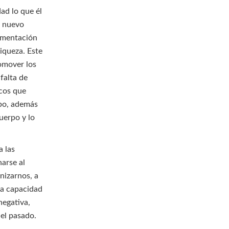
ad lo que él
e nuevo
imentación
riqueza. Este
romover los
falta de
icos que
mpo, además
uerpo y lo
a las
arse al
nizarnos, a
la capacidad
negativa,
el pasado.