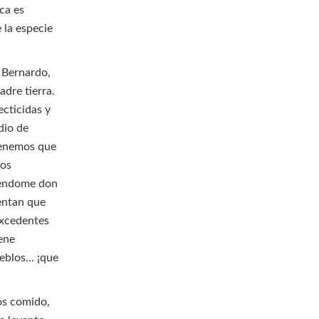
ica es
 la especie
 Bernardo,
dre tierra.
ecticidas y
dio de
 Tenemos que
los
ciéndome don
uentan que
excedentes
iene
ueblos… ¡que
os comido,