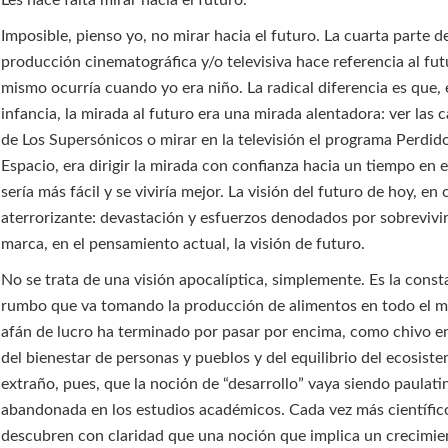
Les hace falta mirar hacia el futuro.
Imposible, pienso yo, no mirar hacia el futuro. La cuarta parte de
producción cinematográfica y/o televisiva hace referencia al fut
mismo ocurría cuando yo era niño. La radical diferencia es que,
infancia, la mirada al futuro era una mirada alentadora: ver las 
de Los Supersónicos o mirar en la televisión el programa Perdido
Espacio, era dirigir la mirada con confianza hacia un tiempo en 
sería más fácil y se viviría mejor. La visión del futuro de hoy, en
aterrorizante: devastación y esfuerzos denodados por sobrevivir
marca, en el pensamiento actual, la visión de futuro.
No se trata de una visión apocalíptica, simplemente. Es la const
rumbo que va tomando la producción de alimentos en todo el m
afán de lucro ha terminado por pasar por encima, como chivo en 
del bienestar de personas y pueblos y del equilibrio del ecosist
extraño, pues, que la noción de “desarrollo” vaya siendo paulat
abandonada en los estudios académicos. Cada vez más científic
descubren con claridad que una noción que implica un crecimie