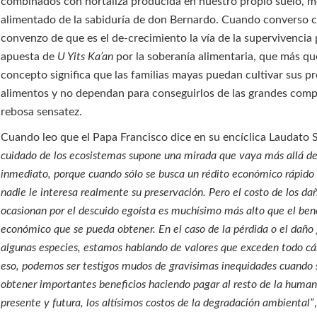
combinados con hortaliza producida en nuestro propio suelo, m
alimentado de la sabiduría de don Bernardo. Cuando converso 
convenzo de que es el de-crecimiento la vía de la supervivencia 
apuesta de
U Yits Ka’an
por la soberanía alimentaria, que más qu
concepto significa que las familias mayas puedan cultivar sus p
alimentos y no dependan para conseguirlos de las grandes comp
rebosa sensatez.
Cuando leo que el Papa Francisco dice en su encíclica Laudato S
cuidado de los ecosistemas supone una mirada que vaya más allá de
inmediato, porque cuando sólo se busca un rédito económico rápido y
nadie le interesa realmente su preservación. Pero el costo de los da
ocasionan por el descuido egoísta es muchísimo más alto que el ben
económico que se pueda obtener. En el caso de la pérdida o el daño
algunas especies, estamos hablando de valores que exceden todo cál
eso, podemos ser testigos mudos de gravísimas inequidades cuando 
obtener importantes beneficios haciendo pagar al resto de la human
presente y futura, los altísimos costos de la degradación ambiental”