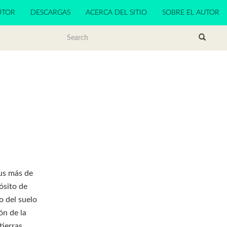
UTOR
DESCARGAS
ACERCA DEL SITIO
SOBRE EL AUTOR
sus más de
ósito de
o del suelo
ón de la
tierras.