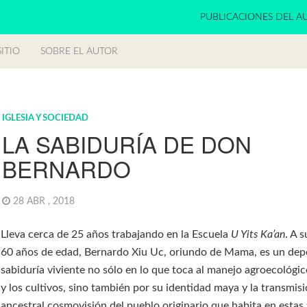
PUBLICACIONES DEL A
ITIO
SOBRE EL AUTOR
IGLESIA Y SOCIEDAD
LA SABIDURÍA DE DON
BERNARDO
28 ABR , 2018
Lleva cerca de 25 años trabajando en la Escuela
U Yits Ka’an
. A 
60 años de edad, Bernardo Xiu Uc, oriundo de Mama, es un dep
sabiduría viviente no sólo en lo que toca al manejo agroecológic
y los cultivos, sino también por su identidad maya y la transmisi
ancestral cosmovisión del pueblo originario que habita en estas 