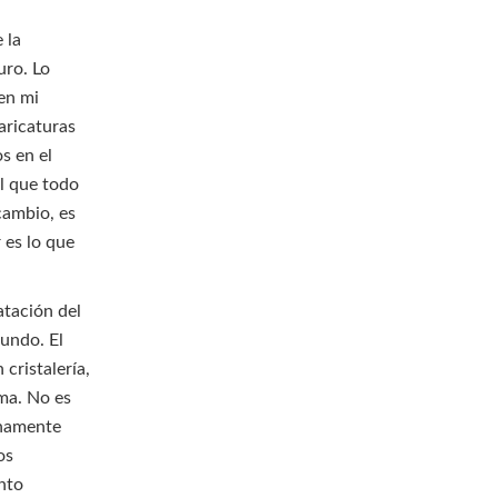
 la
uro. Lo
 en mi
caricaturas
s en el
el que todo
 cambio, es
 es lo que
atación del
undo. El
cristalería,
ema. No es
inamente
os
nto