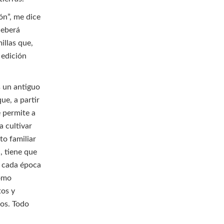
ón”, me dice
deberá
illas que,
 edición
s un antiguo
ue, a partir
e permite a
a cultivar
to familiar
, tiene que
a cada época
cómo
tos y
ños. Todo