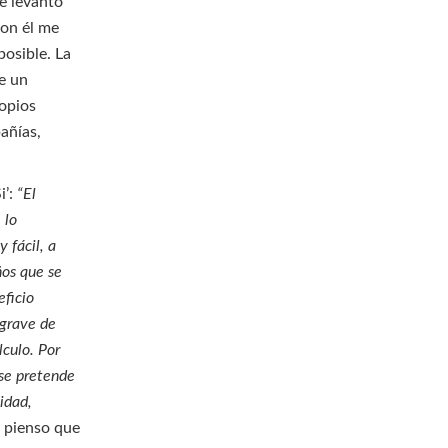
e levanto
con él me
posible. La
e un
ropios
añías,
i’:
“El
 lo
 fácil, a
ños que se
eficio
 grave de
culo. Por
se pretende
idad,
, pienso que