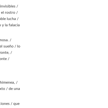
nvisibles /
 el rostro /
ble lucha /
 y la falacia
nosa. /
el sueño / lo
zonte, /
onte /
himenea, /
exto / de una
ciones / que