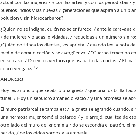
actual con las mujeres / y con las artes y con los periodistas / y
pueblos indios y las nuevas / generaciones que aspiran a un plan
polución y sin hidrocarburos?
¿Quién no se indigna, quién no se enfurece, / ante la caravana 
/ de mujeres violadas, olvidadas, / reducidas a un número sin ro
¿Quién no trinca los dientes, los aprieta, / cuando lee la nota del
medio de comunicación y se avergüenza: / “Cuerpo femenino e
en su casa. / Dicen los vecinos que usaba faldas cortas. / El mar
cobró venganza”?
ANUNCIO
Hoy les anuncio que se abrió una grieta / que una luz brilla hacia 
túnel. / Hoy un sepulcro amaneció vacío / y una promesa se abre
El muro patriarcal se tambalea: / la grieta se agrandó cuando, si
una hermosa mujer tomó el petardo / y lo arrojó, cual tea de esp
otro lado del muro de ignominia / do se escondía el patrón, el 
herido, / de los oídos sordos y la amnesia.