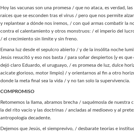
Hoy las vacunas son una promesa / que no ataca, es verdad, las i
raíces que se esconden tras el virus / pero que nos permite alzar
y replantear a dónde nos iremos, / con qué armas combatir la no
contra el calentamiento y otros monstruos: / el imperio del lucro
/ el crecimiento sin límite y sin freno.
Emana luz desde el sepulcro abierto / y de la insólita noche lumi
Jesús resucitó y eso nos basta / para soñar despiertos (y es que 
dejó claro Eduardo, el uruguayo, / es promesa de luz, dulce hori
acicate glorioso, motor limpio) / y orientarnos al fin a otro horiz
donde la meta final sea la vida / y no tan solo la supervivencia.
COMPROMISO
Retomemos la llama, abramos brecha / saquémosla de nuestra c
la del rito vacío y las doctrinas / ancladas al medioevo y al pret
antropología decadente.
Dejemos que Jesús, el siemprevivo, / desbarate teorías e institu