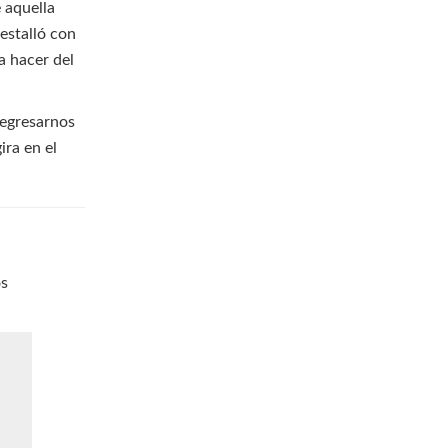
e aquella
 estalló con
 a hacer del
regresarnos
ira en el
os