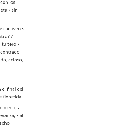
 con los
eta / sin
de cadáveres
stro? /
 tuitero /
ncontrado
ido, celoso,
el final del
 florecida.
n miedo, /
eranza, / al
macho