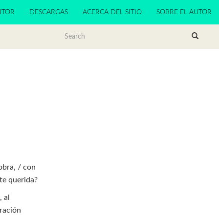
UTOR
DESCARGAS
ACERCA DEL SITIO
SOBRE EL AUTOR
obra, / con
te querida?
, al
tración