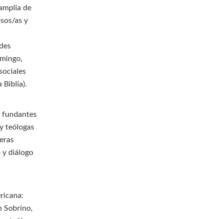
 amplia de
osos/as y
ndes
omingo,
sociales
 Biblia).
s fundantes
 y teólogas
teras
 y diálogo
ricana:
n Sobrino,