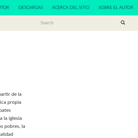
UTOR
DESCARGAS
ACERCA DEL SITIO
SOBRE EL AUTOR
artir de la
gica propia
bates
 la iglesia
s pobres, la
ualidad