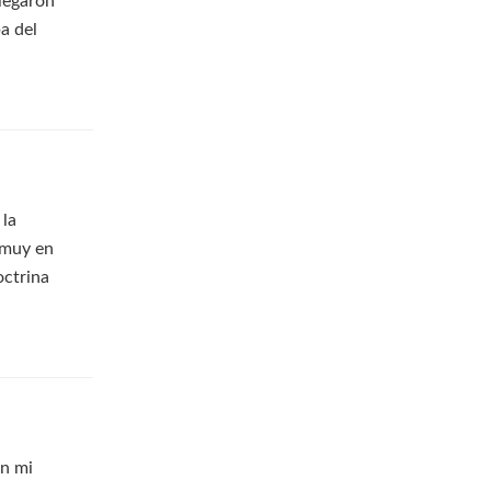
llegaron
a del
 la
ó muy en
octrina
an mi