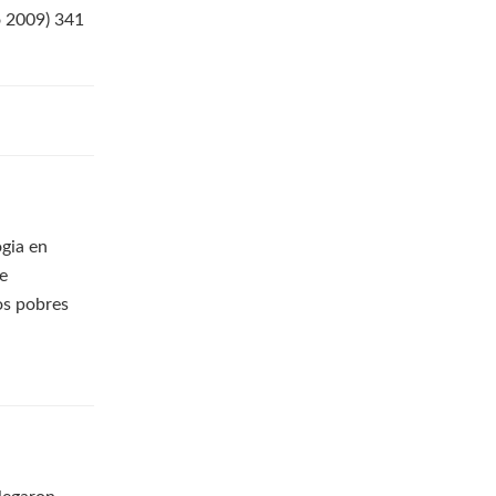
o 2009) 341
ogia en
ue
os pobres