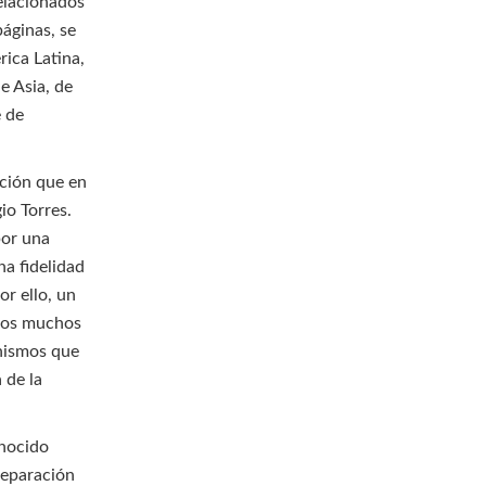
elacionados
páginas, se
rica Latina,
e Asia, de
e de
ación que en
io Torres.
por una
na fidelidad
or ello, un
emos muchos
anismos que
 de la
onocido
reparación