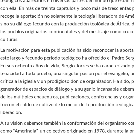
teológicos aparecidos en diversas partes del mundo que están r
con ella. En más de treinta capítulos y poco más de trescientas 
recoge la aportación no solamente la teología liberadora de Amé
sino su diálogo fecundo con la producción teológica de África, d
los pueblos originarios continentales y del mestizaje como cruc
culturas.
La motivación para esta publicación ha sido reconocer la aport
este largo y fecundo período teológico ha ofrecido el Padre Serg
En sus ochenta años de vida, Sergio Torres se ha caracterizado 
tenacidad a toda prueba, una singular pasión por el evangelio, u
crítica a la iglesia y un prodigioso don de organizador. Ha sido, p
generador de espacios de diálogo y a su genio incansable deb
de los múltiples encuentros, publicaciones, conferencias y org
fueron el caldo de cultivo de lo mejor de la producción teológica
liberación.
A su visión debemos también la conformación del organismo c
como “Amerindia”, un colectivo originado en 1978, durante la p