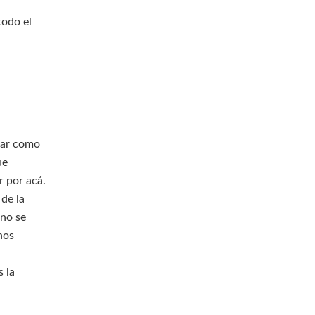
todo el
nar como
ue
r por acá.
de la
 no se
nos
 la