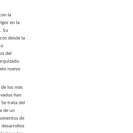
con la
igor en la
c. Su
cos desde la
co
os del
rarquizado
delo nuevo
s de los más
rivados han
 Se trata del
ia de un
 momentos de
s desarrollos