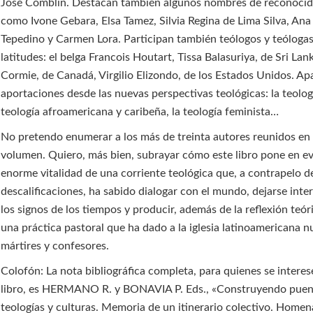
José Comblin. Destacan también algunos nombres de reconocid
como Ivone Gebara, Elsa Tamez, Silvia Regina de Lima Silva, Ana
Tepedino y Carmen Lora. Participan también teólogos y teólogas
latitudes: el belga Francois Houtart, Tissa Balasuriya, de Sri Lan
Cormie, de Canadá, Virgilio Elizondo, de los Estados Unidos. A
aportaciones desde las nuevas perspectivas teológicas: la teologí
teología afroamericana y caribeña, la teología feminista…
No pretendo enumerar a los más de treinta autores reunidos en
volumen. Quiero, más bien, subrayar cómo este libro pone en ev
enorme vitalidad de una corriente teológica que, a contrapelo d
descalificaciones, ha sabido dialogar con el mundo, dejarse inte
los signos de los tiempos y producir, además de la reflexión teóri
una práctica pastoral que ha dado a la iglesia latinoamericana 
mártires y confesores.
Colofón: La nota bibliográfica completa, para quienes se interes
libro, es HERMANO R. y BONAVIA P. Eds., «Construyendo puen
teologías y culturas. Memoria de un itinerario colectivo. Homen