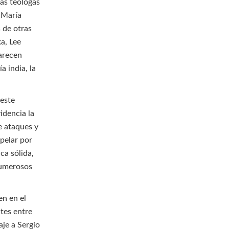
as teólogas
 María
 de otras
ka, Lee
parecen
a india, la
 este
idencia la
e ataques y
rpelar por
ca sólida,
numerosos
en en el
tes entre
aje a Sergio