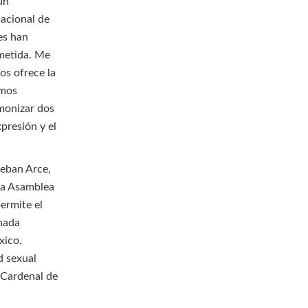
un
acional de
es han
ometida. Me
os ofrece la
amos
rmonizar dos
xpresión y el
teban Arce,
 la Asamblea
permite el
nada
xico.
d sexual
 Cardenal de