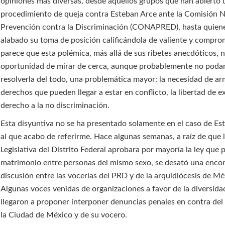
opiniones más diversas, desde aquellos grupos que han abierto 
procedimiento de queja contra Esteban Arce ante la Comisión N
Prevención contra la Discriminación (CONAPRED), hasta quien
alabado su toma de posición calificándola de valiente y compr
parece que esta polémica, más allá de sus ribetes anecdóticos, n
oportunidad de mirar de cerca, aunque probablemente no pod
resolverla del todo, una problemática mayor: la necesidad de a
derechos que pueden llegar a estar en conflicto, la libertad de e
derecho a la no discriminación.
Esta disyuntiva no se ha presentado solamente en el caso de Es
al que acabo de referirme. Hace algunas semanas, a raíz de que
Legislativa del Distrito Federal aprobara por mayoría la ley que 
matrimonio entre personas del mismo sexo, se desató una enco
discusión entre las vocerías del PRD y de la arquidiócesis de Mé
Algunas voces venidas de organizaciones a favor de la diversida
llegaron a proponer interponer denuncias penales en contra del
la Ciudad de México y de su vocero.