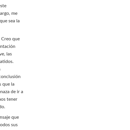
este
bargo, me
que sea la
. Creo que
entación
e, las
atidos.
s
conclusión
s que la
naza de ir a
mos tener
do.
ensaje que
todos sus