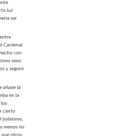
ente
rta luz
bería ser
 entre
el Cardenal
n hecho con
mismo sexo
cos y seguro
e añade la
mba en la
 los
r cierto
el judaísmo,
ndo menos no
 que otros,