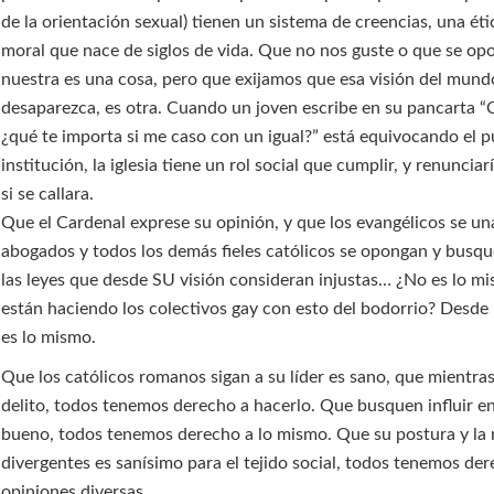
de la orientación sexual) tienen un sistema de creencias, una éti
moral que nace de siglos de vida. Que no nos guste o que se opo
nuestra es una cosa, pero que exijamos que esa visión del mund
desaparezca, es otra. Cuando un joven escribe en su pancarta “
¿qué te importa si me caso con un igual?” está equivocando el
institución, la iglesia tiene un rol social que cumplir, y renunciarí
si se callara.
Que el Cardenal exprese su opinión, y que los evangélicos se un
abogados y todos los demás fieles católicos se opongan y busq
las leyes que desde SU visión consideran injustas… ¿No es lo m
están haciendo los colectivos gay con esto del bodorrio? Desde 
es lo mismo.
Que los católicos romanos sigan a su líder es sano, que mientra
delito, todos tenemos derecho a hacerlo. Que busquen influir en 
bueno, todos tenemos derecho a lo mismo. Que su postura y la 
divergentes es sanísimo para el tejido social, todos tenemos der
opiniones diversas.