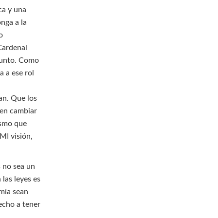
ca y una
nga a la
o
Cardenal
 punto. Como
a a ese rol
an. Que los
uen cambiar
ismo que
MI visión,
s no sea un
las leyes es
mía sean
echo a tener