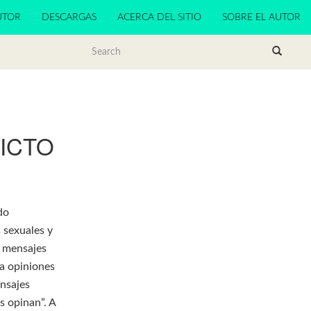
UTOR
DESCARGAS
ACERCA DEL SITIO
SOBRE EL AUTOR
ICTO
do
s sexuales y
s mensajes
da opiniones
ensajes
s opinan”. A