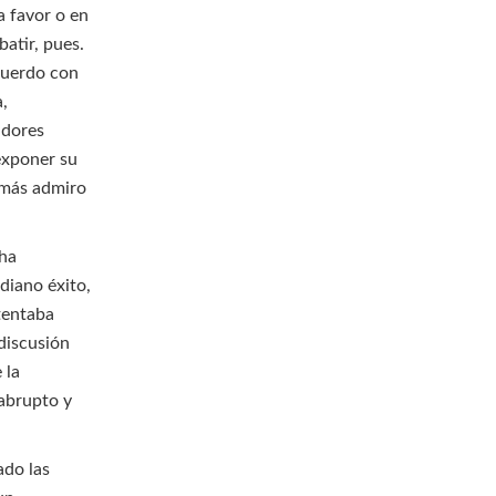
a favor o en
atir, pues.
cuerdo con
a,
adores
 exponer su
e más admiro
 ha
diano éxito,
ntentaba
 discusión
 la
 abrupto y
ado las