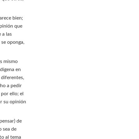
arece bien;
pinión que
 a las
o se oponga,
os mismo
ndígena en
 diferentes,
ho a pedir
por ello; el
r su opinión
 pensar) de
o sea de
to al tema