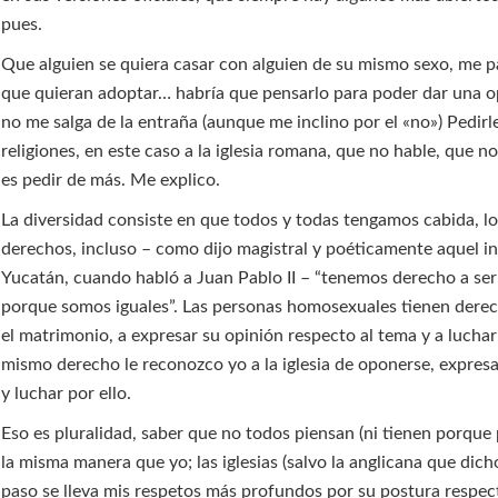
pues.
Que alguien se quiera casar con alguien de su mismo sexo, me p
que quieran adoptar… habría que pensarlo para poder dar una o
no me salga de la entraña (aunque me inclino por el «no») Pedirle
religiones, en este caso a la iglesia romana, que no hable, que n
es pedir de más. Me explico.
La diversidad consiste en que todos y todas tengamos cabida, l
derechos, incluso – como dijo magistral y poéticamente aquel i
Yucatán, cuando habló a Juan Pablo II – “tenemos derecho a ser
porque somos iguales”. Las personas homosexuales tienen derec
el matrimonio, a expresar su opinión respecto al tema y a luchar 
mismo derecho le reconozco yo a la iglesia de oponerse, expresa
y luchar por ello.
Eso es pluralidad, saber que no todos piensan (ni tienen porque
la misma manera que yo; las iglesias (salvo la anglicana que dich
paso se lleva mis respetos más profundos por su postura respec