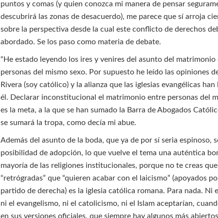
puntos y comas (y quien conozca mi manera de pensar seguram
descubrirá las zonas de desacuerdo), me parece que sí arroja cie
sobre la perspectiva desde la cual este conflicto de derechos de
abordado. Se los paso como materia de debate.
“He estado leyendo los ires y venires del asunto del matrimonio
personas del mismo sexo. Por supuesto he leído las opiniones d
Rivera (soy católico) y la alianza que las iglesias evangélicas ha
él. Declarar inconstitucional el matrimonio entre personas del 
es la meta, a la que se han sumado la Barra de Abogados Católi
se sumará la tropa, como decía mi abue.
Además del asunto de la boda, que ya de por sí seria espinoso, s
posibilidad de adopción, lo que vuelve el tema una auténtica bo
mayoría de las religiones institucionales, porque no te creas que
“retrógradas” que “quieren acabar con el laicismo” (apoyados po
partido de derecha) es la iglesia católica romana. Para nada. Ni 
ni el evangelismo, ni el catolicismo, ni el Islam aceptarían, cua
en sus versiones oficiales, que siempre hay algunos más abiertos