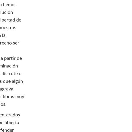
no hemos
lución
libertad de
nuestras
 la
erecho ser
a partir de
iminación
 disfrute o
s que algún
 agrava
n fibras muy
dos.
 enterados
ón abierta
efender