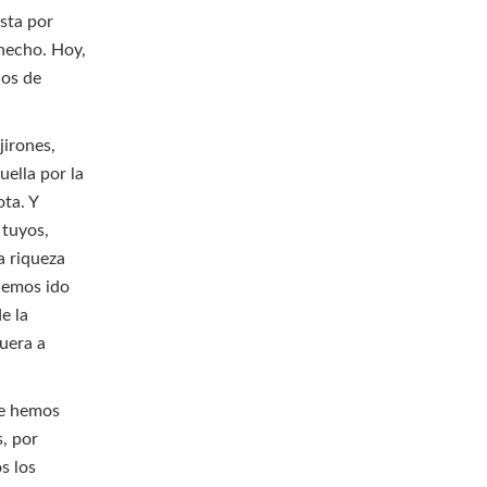
sta por
 hecho. Hoy,
nos de
jirones,
uella por la
ota. Y
 tuyos,
a riqueza
 hemos ido
e la
fuera a
ue hemos
s, por
s los