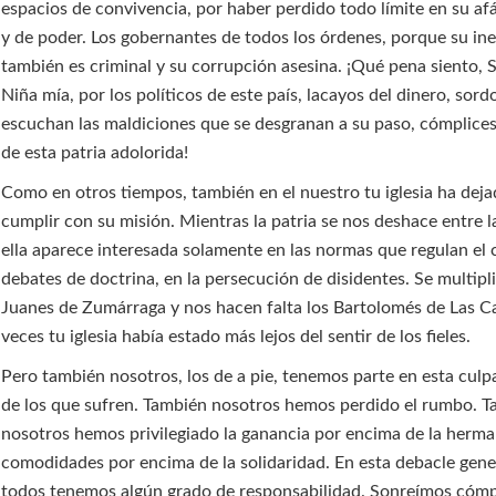
espacios de convivencia, por haber perdido todo límite en su af
y de poder. Los gobernantes de todos los órdenes, porque su ine
también es criminal y su corrupción asesina. ¡Qué pena siento, 
Niña mía, por los políticos de este país, lacayos del dinero, sor
escuchan las maldiciones que se desgranan a su paso, cómplices
de esta patria adolorida!
Como en otros tiempos, también en el nuestro tu iglesia ha dej
cumplir con su misión. Mientras la patria se nos deshace entre 
ella aparece interesada solamente en las normas que regulan el c
debates de doctrina, en la persecución de disidentes. Se multipl
Juanes de Zumárraga y nos hacen falta los Bartolomés de Las C
veces tu iglesia había estado más lejos del sentir de los fieles.
Pero también nosotros, los de a pie, tenemos parte en esta culp
de los que sufren. También nosotros hemos perdido el rumbo. 
nosotros hemos privilegiado la ganancia por encima de la herma
comodidades por encima de la solidaridad. En esta debacle gene
todos tenemos algún grado de responsabilidad. Sonreímos cóm