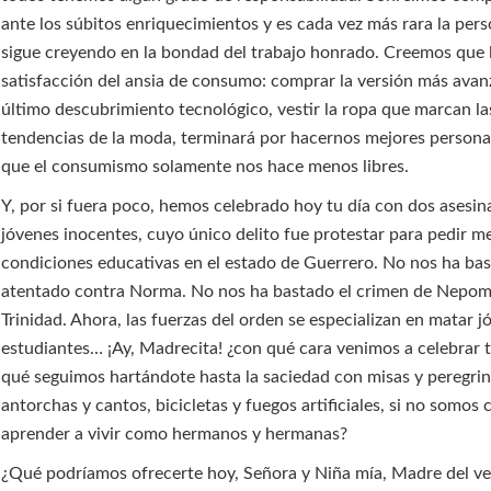
ante los súbitos enriquecimientos y es cada vez más rara la per
sigue creyendo en la bondad del trabajo honrado. Creemos que 
satisfacción del ansia de consumo: comprar la versión más avan
último descubrimiento tecnológico, vestir la ropa que marcan la
tendencias de la moda, terminará por hacernos mejores persona
que el consumismo solamente nos hace menos libres.
Y, por si fuera poco, hemos celebrado hoy tu día con dos asesi
jóvenes inocentes, cuyo único delito fue protestar para pedir m
condiciones educativas en el estado de Guerrero. No nos ha bas
atentado contra Norma. No nos ha bastado el crimen de Nepo
Trinidad. Ahora, las fuerzas del orden se especializan en matar 
estudiantes… ¡Ay, Madrecita! ¿con qué cara venimos a celebrar t
qué seguimos hartándote hasta la saciedad con misas y peregrin
antorchas y cantos, bicicletas y fuegos artificiales, si no somos
aprender a vivir como hermanos y hermanas?
¿Qué podríamos ofrecerte hoy, Señora y Niña mía, Madre del v