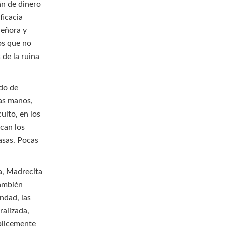
án de dinero
ficacia
Señora y
dos que no
 de la ruina
ado de
las manos,
ulto, en los
ican los
asas. Pocas
a, Madrecita
También
ndad, las
ralizada,
plicemente