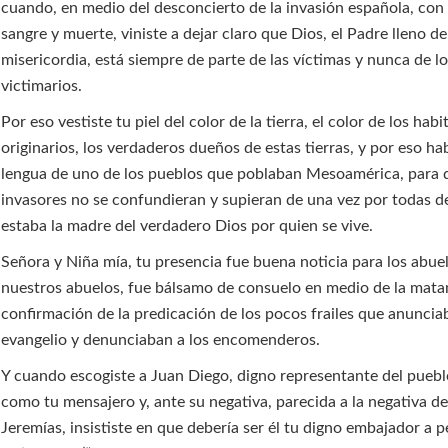
cuando, en medio del desconcierto de la invasión española, con
sangre y muerte, viniste a dejar claro que Dios, el Padre lleno de
misericordia, está siempre de parte de las víctimas y nunca de l
victimarios.
Por eso vestiste tu piel del color de la tierra, el color de los hab
originarios, los verdaderos dueños de estas tierras, y por eso hab
lengua de uno de los pueblos que poblaban Mesoamérica, para 
invasores no se confundieran y supieran de una vez por todas d
estaba la madre del verdadero Dios por quien se vive.
Señora y Niña mía, tu presencia fue buena noticia para los abue
nuestros abuelos, fue bálsamo de consuelo en medio de la matan
confirmación de la predicación de los pocos frailes que anuncia
evangelio y denunciaban a los encomenderos.
Y cuando escogiste a Juan Diego, digno representante del puebl
como tu mensajero y, ante su negativa, parecida a la negativa de 
Jeremías, insististe en que debería ser él tu digno embajador a p