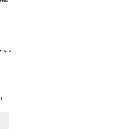
e!!!!
ación.
os