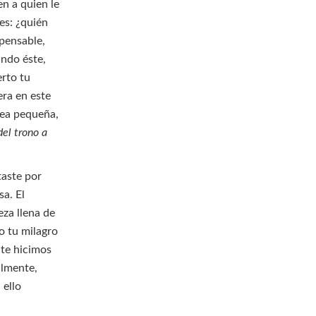
en a quien le
es: ¿quién
mpensable,
ando éste,
erto tu
era en este
dea pequeña,
del trono a
taste por
a. El
eza llena de
o tu milagro
 te hicimos
almente,
 ello