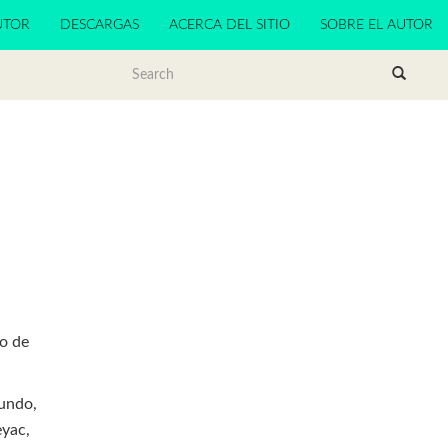
UTOR
DESCARGAS
ACERCA DEL SITIO
SOBRE EL AUTOR
lo de
mundo,
eyac,