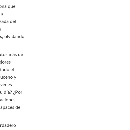
sona que
la
zada del
s
s, olvidando
natos más de
ejores
tado el
muceno y
jóvenes
u día? ¿Por
aciones,
 capaces de
erdadero