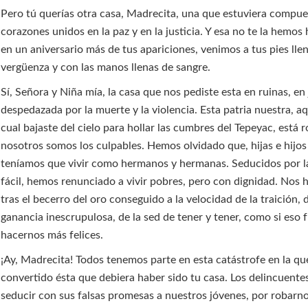
Pero tú querías otra casa, Madrecita, una que estuviera compue
corazones unidos en la paz y en la justicia. Y esa no te la hemos
en un aniversario más de tus apariciones, venimos a tus pies lle
vergüenza y con las manos llenas de sangre.
Sí, Señora y Niña mía, la casa que nos pediste esta en ruinas, en 
despedazada por la muerte y la violencia. Esta patria nuestra, aq
cual bajaste del cielo para hollar las cumbres del Tepeyac, está r
nosotros somos los culpables. Hemos olvidado que, hijas e hijos
teníamos que vivir como hermanos y hermanas. Seducidos por l
fácil, hemos renunciado a vivir pobres, pero con dignidad. Nos
tras el becerro del oro conseguido a la velocidad de la traición, d
ganancia inescrupulosa, de la sed de tener y tener, como si eso 
hacernos más felices.
¡Ay, Madrecita! Todos tenemos parte en esta catástrofe en la q
convertido ésta que debiera haber sido tu casa. Los delincuente
seducir con sus falsas promesas a nuestros jóvenes, por robarno