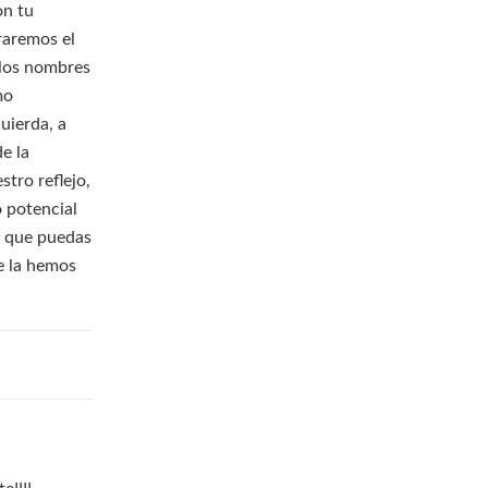
on tu
raremos el
 los nombres
mo
uierda, a
de la
stro reflejo,
 potencial
la que puedas
e la hemos