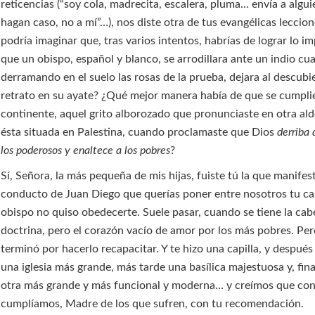
reticencias (“soy cola, madrecita, escalera, pluma… envía a algui
hagan caso, no a mí”…), nos diste otra de tus evangélicas leccion
podría imaginar que, tras varios intentos, habrías de lograr lo i
que un obispo, español y blanco, se arrodillara ante un indio cu
derramando en el suelo las rosas de la prueba, dejara al descubi
retrato en su ayate? ¿Qué mejor manera había de que se cumpli
continente, aquel grito alborozado que pronunciaste en otra al
ésta situada en Palestina, cuando proclamaste que Dios
derriba 
los poderosos y enaltece a los pobres
?
Sí, Señora, la más pequeña de mis hijas, fuiste tú la que manifes
conducto de Juan Diego que querías poner entre nosotros tu cas
obispo no quiso obedecerte. Suele pasar, cuando se tiene la cab
doctrina, pero el corazón vacío de amor por los más pobres. Per
terminó por hacerlo recapacitar. Y te hizo una capilla, y después
una iglesia más grande, más tarde una basílica majestuosa y, fin
otra más grande y más funcional y moderna… y creímos que con
cumplíamos, Madre de los que sufren, con tu recomendación.