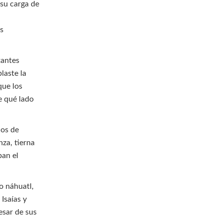
 su carga de
os
itantes
laste la
que los
e qué lado
los de
za, tierna
ban el
o náhuatl,
Isaías y
esar de sus