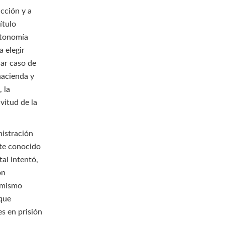
cción y a
ítulo
utonomía
a elegir
lar caso de
 hacienda y
, la
vitud de la
nistración
nte conocido
al intentó,
ón
 mismo
 que
es en prisión