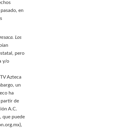
rechos
 pasado, en
os
resaca. Los
bían
statal, pero
a y/o
y TV Azteca
mbargo, un
heco ha
partir de
ión A.C.
e, que puede
on.org.mx),