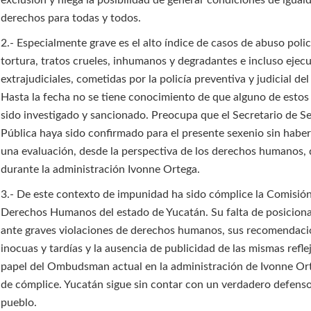
exclusión y niega la posibilidad de generar condiciones de igual
derechos para todas y todos.
2.- Especialmente grave es el alto índice de casos de abuso polic
tortura, tratos crueles, inhumanos y degradantes e incluso ejec
extrajudiciales, cometidas por la policía preventiva y judicial del
Hasta la fecha no se tiene conocimiento de que alguno de estos
sido investigado y sancionado. Preocupa que el Secretario de S
Pública haya sido confirmado para el presente sexenio sin haber
una evaluación, desde la perspectiva de los derechos humanos, 
durante la administración Ivonne Ortega.
3.- De este contexto de impunidad ha sido cómplice la Comisió
Derechos Humanos del estado de Yucatán. Su falta de posicion
ante graves violaciones de derechos humanos, sus recomendac
inocuas y tardías y la ausencia de publicidad de las mismas refle
papel del Ombudsman actual en la administración de Ivonne Ort
de cómplice. Yucatán sigue sin contar con un verdadero defenso
pueblo.