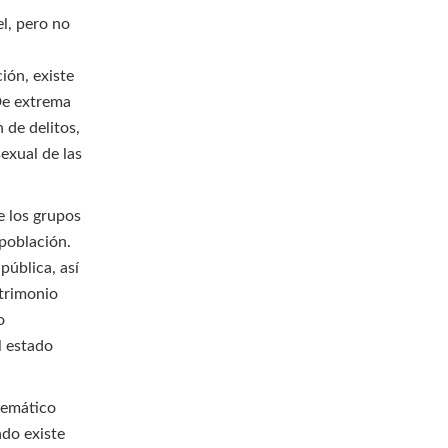
el, pero no
ión, existe
 De extrema
 de delitos,
exual de las
e los grupos
población.
 pública, así
trimonio
o
l estado
stemático
ado existe