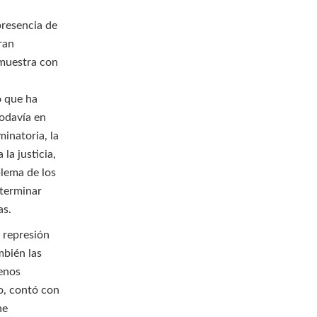
presencia de
ran
emuestra con
e
o que ha
todavía en
minatoria, la
la justicia,
blema de los
 terminar
as.
a represión
mbién las
menos
to, contó con
ne