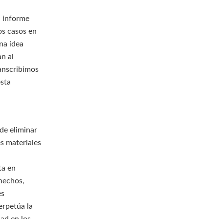
l informe
os casos en
na idea
n al
ranscribimos
esta
 de eliminar
s materiales
ta en
 hechos,
es
erpetúa la