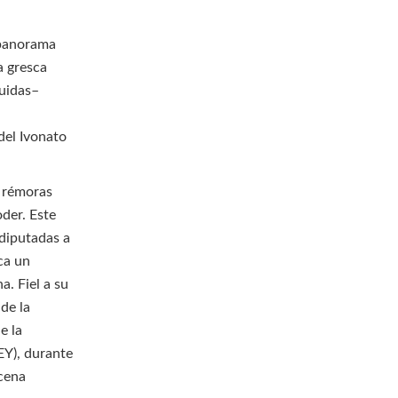
l panorama
a gresca
luidas–
del Ivonato
s rémoras
oder. Este
 diputadas a
ca un
. Fiel a su
de la
e la
Y), durante
cena