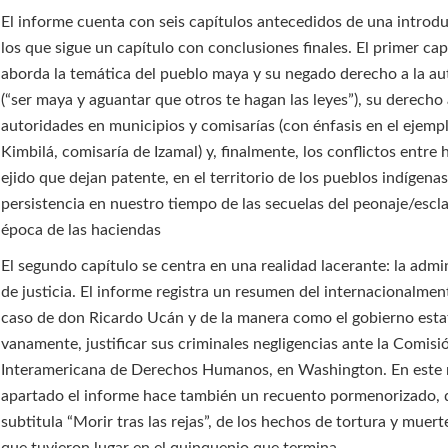
El informe cuenta con seis capítulos antecedidos de una introdu
los que sigue un capítulo con conclusiones finales. El primer cap
aborda la temática del pueblo maya y su negado derecho a la a
(“ser maya y aguantar que otros te hagan las leyes”), su derecho 
autoridades en municipios y comisarías (con énfasis en el ejemp
Kimbilá, comisaría de Izamal) y, finalmente, los conflictos entre
ejido que dejan patente, en el territorio de los pueblos indígenas
persistencia en nuestro tiempo de las secuelas del peonaje/escla
época de las haciendas
El segundo capítulo se centra en una realidad lacerante: la admi
de justicia. El informe registra un resumen del internacionalme
caso de don Ricardo Ucán y de la manera como el gobierno estat
vanamente, justificar sus criminales negligencias ante la Comisi
Interamericana de Derechos Humanos, en Washington. En este
apartado el informe hace también un recuento pormenorizado,
subtitula “Morir tras las rejas”, de los hechos de tortura y muert