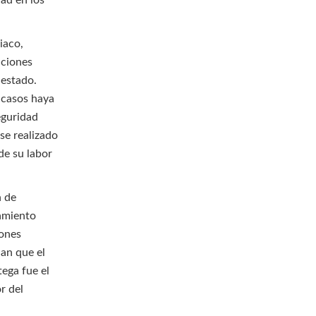
dad en los
iaco,
uciones
 estado.
 casos haya
eguridad
se realizado
de su labor
n de
amiento
iones
jan que el
ega fue el
r del