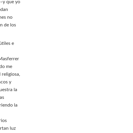
 –y que yo
edan
ones no
n de los
tiles e
 Masferrer
tado me
religiosa,
ncos y
uestra la
las
riendo la
rios
rtan luz