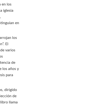
 en los
a iglesia
,
stinguían en
arrojan los
n”. El
 de varios
os
stencia de
e los años y
sis para
s, dirigido
olección de
 libro llama