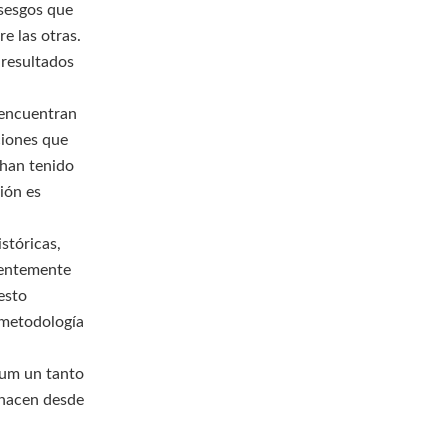
 sesgos que
e las otras.
 resultados
a encuentran
ciones que
o han tenido
ión es
istóricas,
nientemente
esto
 metodología
num un tanto
o hacen desde