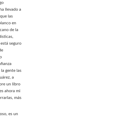
sgo
ha llevado a
que las
blanco en
cano de la
ísticas,
 está seguro
de
do
nfianza
 la gente las
Juárez, a
re un libro
 es ahora mi
rrarlas, más
oso, es un