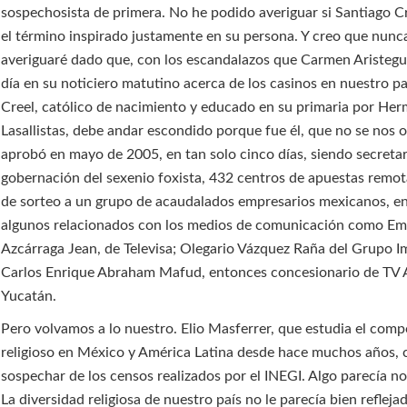
sospechosista de primera. No he podido averiguar si Santiago C
el término inspirado justamente en su persona. Y creo que nunc
averiguaré dado que, con los escandalazos que Carmen Aristegu
día en su noticiero matutino acerca de los casinos en nuestro pa
Creel, católico de nacimiento y educado en su primaria por He
Lasallistas, debe andar escondido porque fue él, que no se nos o
aprobó en mayo de 2005, en tan solo cinco días, siendo secretar
gobernación del sexenio foxista, 432 centros de apuestas remot
de sorteo a un grupo de acaudalados empresarios mexicanos, en
algunos relacionados con los medios de comunicación como Emi
Azcárraga Jean, de Televisa; Olegario Vázquez Raña del Grupo I
Carlos Enrique Abraham Mafud, entonces concesionario de TV 
Yucatán.
Pero volvamos a lo nuestro. Elio Masferrer, que estudia el com
religioso en México y América Latina desde hace muchos años,
sospechar de los censos realizados por el INEGI. Algo parecía no
La diversidad religiosa de nuestro país no le parecía bien refleja