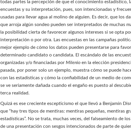
todas partes la percepción de que el conocimiento estadístico, l
encuestas y su interpretación, pues, son intencionadas y frecu
usadas para llevar agua al molino de alguien. Es decir, que los d
que arroja algún sondeo pueden ser interpretados de muchas m
la posibilidad cierta de favorecer algunos intereses si se opta p
interpretación o por otra. Las encuestas en las campañas polític
mejor ejemplo de cómo los datos pueden presentarse para favor
determinado candidato o candidata. El escándalo de las encues
organizadas y/o financiadas por
Milenio
en la elección presidenc
pasada, por poner solo un ejemplo, muestra cómo se puede ha
con las estadísticas y cómo la confiabilidad de un medio de co
se ve seriamente dañada cuando el engaño es puesto al descubie
terca realidad.
Quizá es ese creciente escepticismo el que llevó a Benjamín Disr
que “hay tres tipos de mentiras: mentiras pequeñas, mentiras g
estadísticas”. No se trata, muchas veces, del falseamiento de los
de una presentación con sesgos intencionados de parte de quien 