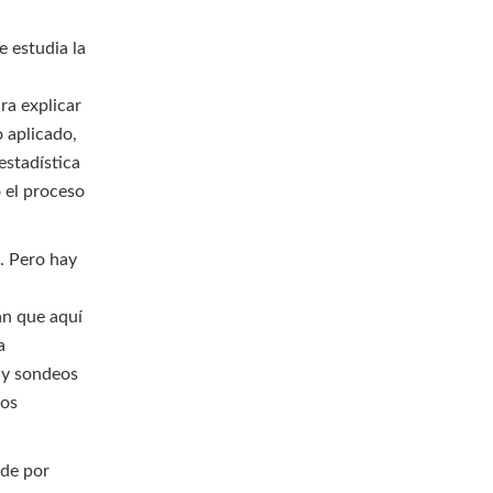
e estudia la
ra explicar
 aplicado,
estadística
o el proceso
a. Pero hay
án que aquí
a
s y sondeos
nos
nde por