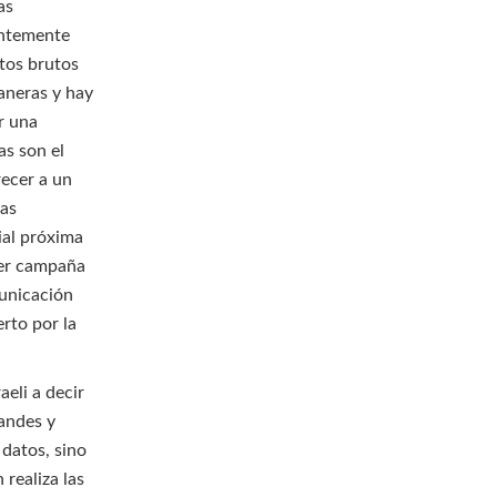
as
entemente
atos brutos
aneras y hay
or una
as son el
ecer a un
tas
ial próxima
cer campaña
municación
rto por la
aeli a decir
randes y
 datos, sino
realiza las