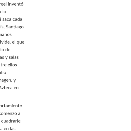
reel inventó
a lo
i saca cada
ís, Santiago
rmanos
lvide, el que
io de
as y salas
tre ellos
lio
magen, y
Azteca en
portamiento
 comenzó a
 cuadrarle.
da en las