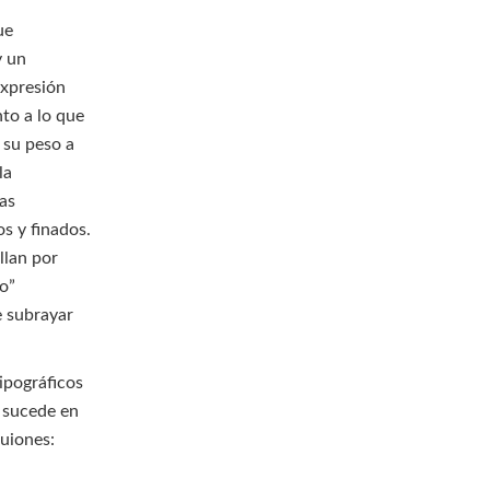
ue
y un
expresión
nto a lo que
e su peso a
la
eas
s y finados.
llan por
do”
e subrayar
ipográficos
 sucede en
guiones: