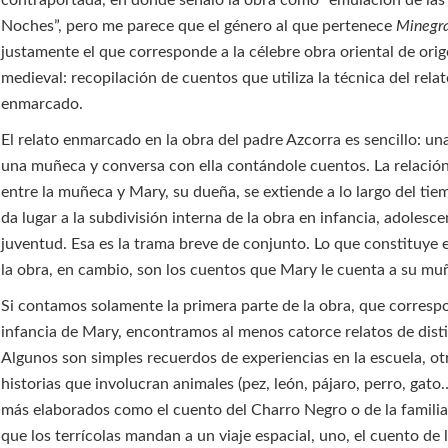
contraportada, en donde señalo la obra como “emulación de las
Noches”, pero me parece que el género al que pertenece
Minegr
justamente el que corresponde a la célebre obra oriental de ori
medieval: recopilación de cuentos que utiliza la técnica del rela
enmarcado.
El relato enmarcado en la obra del padre Azcorra es sencillo: un
una muñeca y conversa con ella contándole cuentos. La relació
entre la muñeca y Mary, su dueña, se extiende a lo largo del tie
da lugar a la subdivisión interna de la obra en infancia, adolesce
juventud. Esa es la trama breve de conjunto. Lo que constituye 
la obra, en cambio, son los cuentos que Mary le cuenta a su mu
Si contamos solamente la primera parte de la obra, que corresp
infancia de Mary, encontramos al menos catorce relatos de disti
Algunos son simples recuerdos de experiencias en la escuela, ot
historias que involucran animales (pez, león, pájaro, perro, gato
más elaborados como el cuento del Charro Negro o de la familia
que los terrícolas mandan a un viaje espacial, uno, el cuento de 