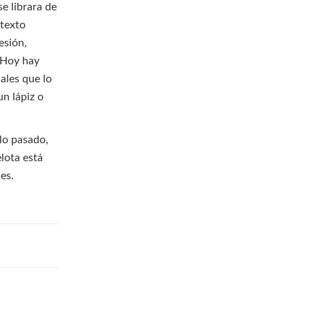
se librara de
 texto
esión,
 Hoy hay
ales que lo
n lápiz o
glo pasado,
lota está
es.