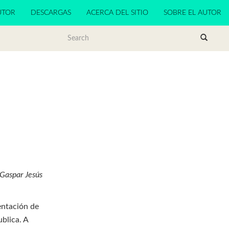
UTOR
DESCARGAS
ACERCA DEL SITIO
SOBRE EL AUTOR
 Gaspar Jesús
entación de
ublica. A