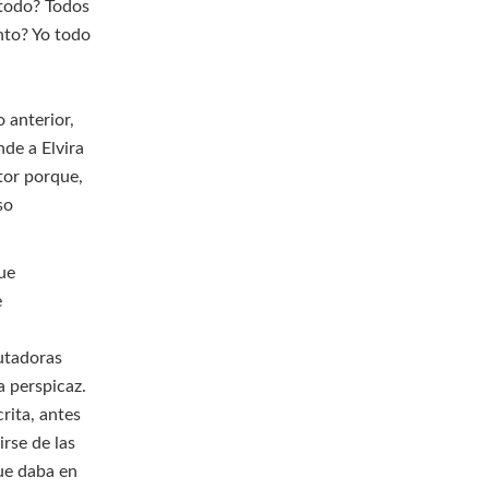
 todo? Todos
nto? Yo todo
 anterior,
nde a Elvira
tor porque,
so
que
e
utadoras
a perspicaz.
rita, antes
rse de las
ue daba en