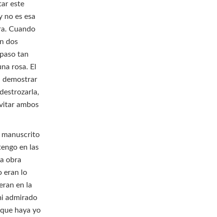
tar este
y no es esa
bra. Cuando
en dos
epaso tan
una rosa. El
ra demostrar
destrozarla,
evitar ambos
un manuscrito
tengo en las
la obra
o eran lo
eran en la
mi admirado
 que haya yo