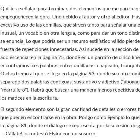
Quisiera señalar, para terminar, dos elementos que me parece q
empequeñecen la obra. Uno debido al autor y otro al editor. Ha
excesivo uso de las comillas, que sirven tanto para señalar una 
inusual, un vocablo en otra lengua, como para dar un tono disti
se enuncia. Lo que podría ser un recurso estilístico válido pierd
fuerza de repeticiones innecesarias. Así sucede en la sección de 
adolescencia, en la página 75, donde en un párrafo de cinco lín
encontramos tres palabras entrecomilladas: chapeado, tronquito
O el extremo al que se llega en la página 93, donde se entrecomi
separado dos palabras contiguas, sustantivo y adjetivo (“aboga
“marrullero”). Habrá que buscar una manera menos repetitiva d
los matices en la escritura.
El segundo elemento son la gran cantidad de detalles o errores t
que pueden encontrarse en la obra. Pongo como ejemplo lo que
la página 81, donde el diálogo se representa por la sucesión de 
– ¡Cállate! le contestó Elvira con un susurro.