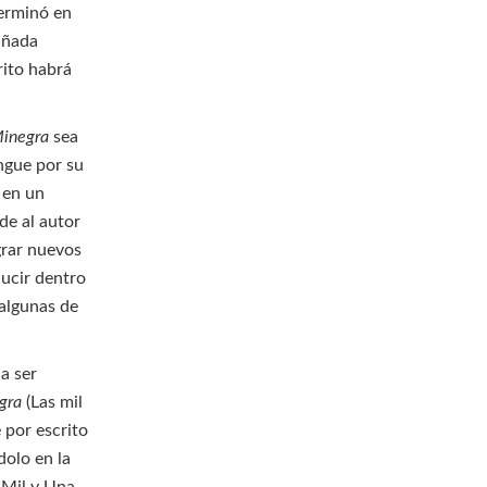
terminó en
 añada
rito habrá
inegra
sea
ingue por su
 en un
de al autor
grar nuevos
ducir dentro
 algunas de
a ser
gra
(Las mil
 por escrito
dolo en la