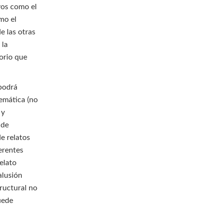
vos como el
omo el
e las otras
 la
torio que
 podrá
temática (no
 y
 de
e relatos
erentes
relato
 alusión
tructural no
uede