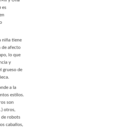
 Mil y Una
a
es
gen
to
a niña tiene
n de afecto
mpo, lo que
ncia y
el grueso de
ñeca.
onde a la
ntos estilos.
ros son
…) otros,
 de robots
los caballos,