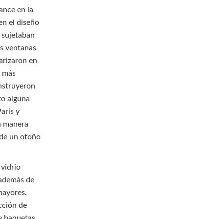
ance en la
en el diseño
e sujetaban
as ventanas
arizaron en
s más
onstruyeron
to alguna
París y
a manera
r de un otoño
 vidrio
 además de
mayores.
ucción de
de baquetas