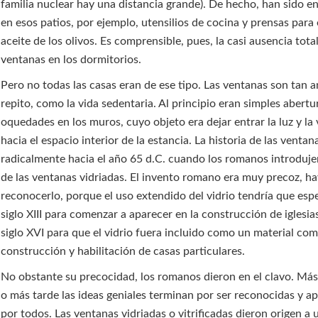
familia nuclear hay una distancia grande). De hecho, han sido 
en esos patios, por ejemplo, utensilios de cocina y prensas para 
aceite de los olivos. Es comprensible, pues, la casi ausencia tota
ventanas en los dormitorios.
Pero no todas las casas eran de ese tipo. Las ventanas son tan a
repito, como la vida sedentaria. Al principio eran simples abertu
oquedades en los muros, cuyo objeto era dejar entrar la luz y la 
hacia el espacio interior de la estancia. La historia de las venta
radicalmente hacia el año 65 d.C. cuando los romanos introduje
de las ventanas vidriadas. El invento romano era muy precoz, h
reconocerlo, porque el uso extendido del vidrio tendría que espe
siglo XIII para comenzar a aparecer en la construcción de iglesias
siglo XVI para que el vidrio fuera incluido como un material com
construcción y habilitación de casas particulares.
No obstante su precocidad, los romanos dieron en el clavo. Má
o más tarde las ideas geniales terminan por ser reconocidas y 
por todos. Las ventanas vidriadas o vitrificadas dieron origen a 