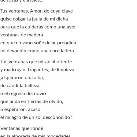
de rosas y claveles…
Tus ventanas, Amor, de cuya clave
quise colgar la jaula de mi dicha
para que la cuidaras como una ave;
ventanas de madera
en que en vano soñé dejar prendida
mi devoción como una enredadera…
Tus ventanas que miran al oriente
y madrugan, fragantes, de limpieza
¿esperaron una alba,
de cándida belleza,
o el regreso del novio
que anda en tierras de olvido,
o esperaron, acaso,
el milagro de un sol desconocido?
Ventanas que rondé
en la alborada de mis mocedades,