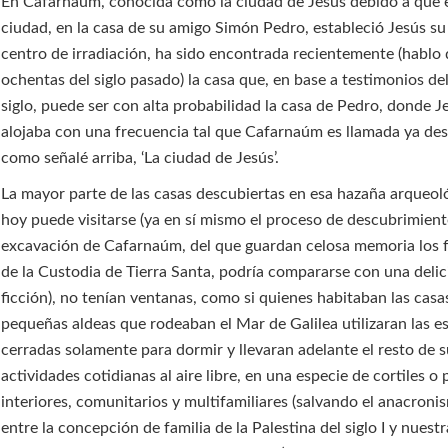
En Cafarnaúm, conocida como la ciudad de Jesús debido a que 
ciudad, en la casa de su amigo Simón Pedro, estableció Jesús su
centro de irradiación, ha sido encontrada recientemente (hablo 
ochentas del siglo pasado) la casa que, en base a testimonios de
siglo, puede ser con alta probabilidad la casa de Pedro, donde J
alojaba con una frecuencia tal que Cafarnaúm es llamada ya des
como señalé arriba, ‘La ciudad de Jesús’.
La mayor parte de las casas descubiertas en esa hazaña arqueol
hoy puede visitarse (ya en sí mismo el proceso de descubrimient
excavación de Cafarnaúm, del que guardan celosa memoria los 
de la Custodia de Tierra Santa, podría compararse con una delic
ficción), no tenían ventanas, como si quienes habitaban las casa
pequeñas aldeas que rodeaban el Mar de Galilea utilizaran las e
cerradas solamente para dormir y llevaran adelante el resto de 
actividades cotidianas al aire libre, en una especie de cortiles o 
interiores, comunitarios y multifamiliares (salvando el anacron
entre la concepción de familia de la Palestina del siglo I y nuest