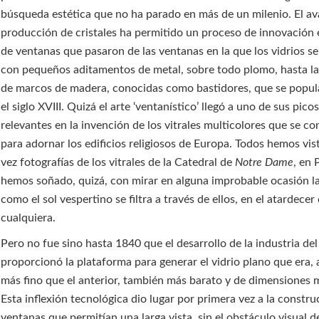
búsqueda estética que no ha parado en más de un milenio. El av
producción de cristales ha permitido un proceso de innovación 
de ventanas que pasaron de las ventanas en la que los vidrios s
con pequeños aditamentos de metal, sobre todo plomo, hasta l
de marcos de madera, conocidas como bastidores, que se popul
el siglo XVIII. Quizá el arte ‘ventanístico’ llegó a uno de sus pico
relevantes en la invención de los vitrales multicolores que se c
para adornar los edificios religiosos de Europa. Todos hemos vis
vez fotografías de los vitrales de la Catedral de
Notre Dame
, en 
hemos soñado, quizá, con mirar en alguna improbable ocasión l
como el sol vespertino se filtra a través de ellos, en el atardece
cualquiera.
Pero no fue sino hasta 1840 que el desarrollo de la industria del
proporcionó la plataforma para generar el vidrio plano que era,
más fino que el anterior, también más barato y de dimensiones 
Esta inflexión tecnológica dio lugar por primera vez a la constr
ventanas que permitían una larga vista, sin el obstáculo visual 