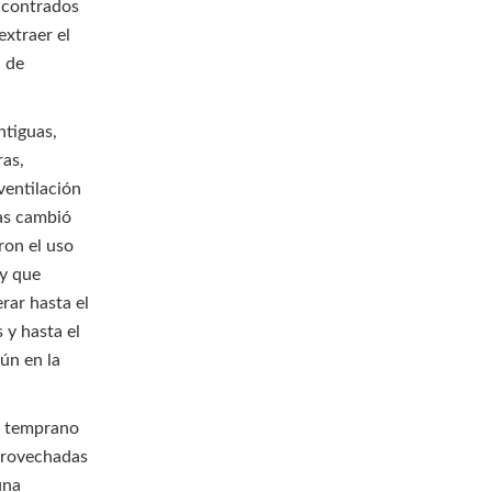
encontrados
extraer el
l de
ntiguas,
ras,
ventilación
nas cambió
ron el uso
ay que
rar hasta el
 y hasta el
ún en la
s temprano
aprovechadas
una