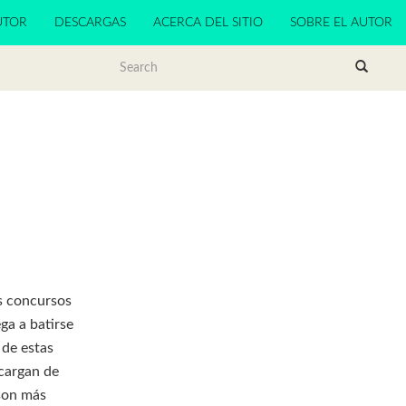
UTOR
DESCARGAS
ACERCA DEL SITIO
SOBRE EL AUTOR
os concursos
ga a batirse
 de estas
cargan de
 son más