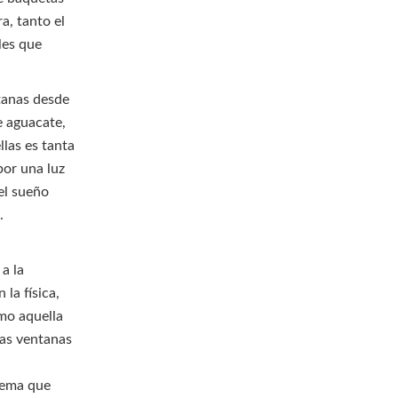
a, tanto el
les que
tanas desde
e aguacate,
llas es tanta
por una luz
el sueño
.
a la
la física,
omo aquella
las ventanas
oema que