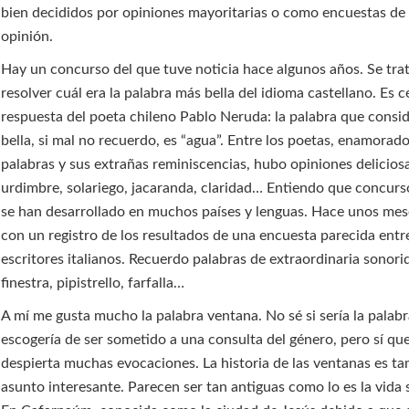
bien decididos por opiniones mayoritarias o como encuestas de 
opinión.
Hay un concurso del que tuve noticia hace algunos años. Se tra
resolver cuál era la palabra más bella del idioma castellano. Es c
respuesta del poeta chileno Pablo Neruda: la palabra que consi
bella, si mal no recuerdo, es “agua”. Entre los poetas, enamorado
palabras y sus extrañas reminiscencias, hubo opiniones delicios
urdimbre, solariego, jacaranda, claridad… Entiendo que concurs
se han desarrollado en muchos países y lenguas. Hace unos me
con un registro de los resultados de una encuesta parecida entr
escritores italianos. Recuerdo palabras de extraordinaria sonori
finestra, pipistrello, farfalla…
A mí me gusta mucho la palabra ventana. No sé si sería la palab
escogería de ser sometido a una consulta del género, pero sí qu
despierta muchas evocaciones. La historia de las ventanas es t
asunto interesante. Parecen ser tan antiguas como lo es la vida 