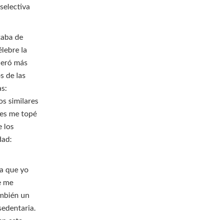
selectiva
taba de
élebre la
deró más
s de las
as:
os similares
ses me topé
e los
dad:
ra que yo
e me
ambién un
sedentaria.