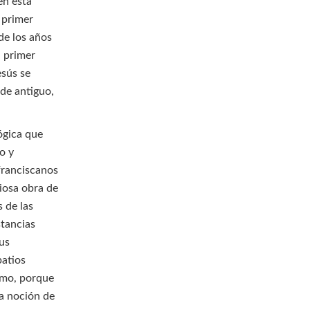
en esta
 primer
de los años
l primer
esús se
de antiguo,
ógica que
o y
franciscanos
iosa obra de
s de las
stancias
sus
patios
ismo, porque
ra noción de