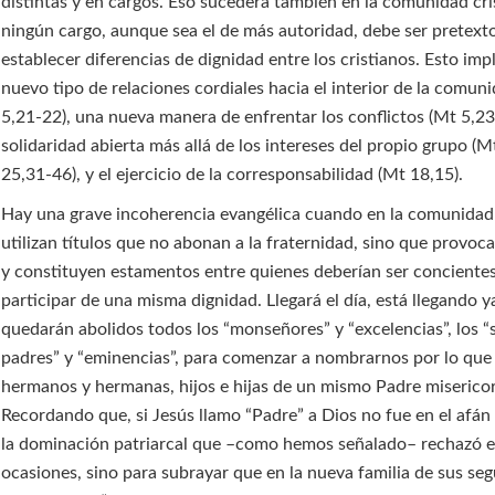
distintas y en cargos. Eso sucederá también en la comunidad cri
ningún cargo, aunque sea el de más autoridad, debe ser pretext
establecer diferencias de dignidad entre los cristianos. Esto imp
nuevo tipo de relaciones cordiales hacia el interior de la comun
5,21-22), una nueva manera de enfrentar los conflictos (Mt 5,23
solidaridad abierta más allá de los intereses del propio grupo (M
25,31-46), y el ejercicio de la corresponsabilidad (Mt 18,15).
Hay una grave incoherencia evangélica cuando en la comunidad 
utilizan títulos que no abonan a la fraternidad, sino que provoca
y constituyen estamentos entre quienes deberían ser conciente
participar de una misma dignidad. Llegará el día, está llegando y
quedarán abolidos todos los “monseñores” y “excelencias”, los “
padres” y “eminencias”, para comenzar a nombrarnos por lo que
hermanos y hermanas, hijos e hijas de un mismo Padre miserico
Recordando que, si Jesús llamo “Padre” a Dios no fue en el afán
la dominación patriarcal que –como hemos señalado– rechazó e
ocasiones, sino para subrayar que en la nueva familia de sus seg