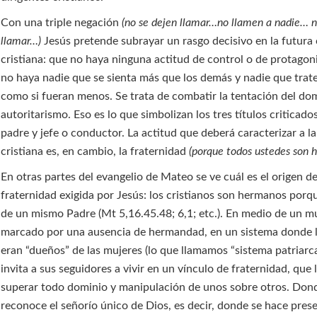
Con una triple negación
(no se dejen llamar…no llamen a nadie… n
llamar…)
Jesús pretende subrayar un rasgo decisivo en la futur
cristiana: que no haya ninguna actitud de control o de protago
no haya nadie que se sienta más que los demás y nadie que trate
como si fueran menos. Se trata de combatir la tentación del dom
autoritarismo. Eso es lo que simbolizan los tres títulos criticado
padre y jefe o conductor. La actitud que deberá caracterizar a 
cristiana es, en cambio, la fraternidad
(porque todos ustedes son
En otras partes del evangelio de Mateo se ve cuál es el origen d
fraternidad exigida por Jesús: los cristianos son hermanos porq
de un mismo Padre (Mt 5,16.45.48; 6,1; etc.). En medio de un 
marcado por una ausencia de hermandad, en un sistema donde 
eran “dueños” de las mujeres (lo que llamamos “sistema patriarca
invita a sus seguidores a vivir en un vínculo de fraternidad, que 
superar todo dominio y manipulación de unos sobre otros. Don
reconoce el señorío único de Dios, es decir, donde se hace prese