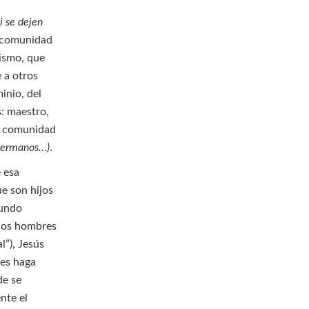
i se dejen
a comunidad
nismo, que
 a otros
inio, del
s: maestro,
la comunidad
 hermanos…)
.
e esa
ue son hijos
mundo
los hombres
l”), Jesús
les haga
de se
nte el