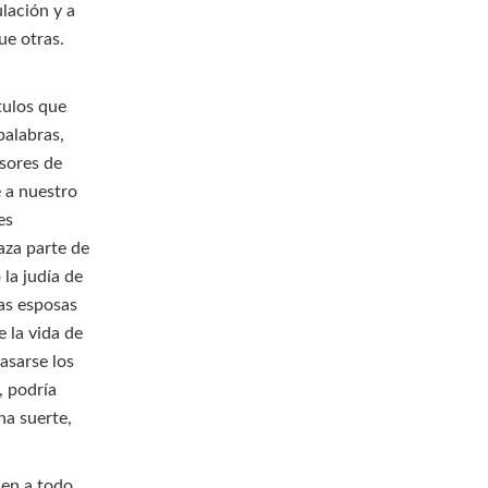
lación y a
ue otras.
tulos que
palabras,
esores de
e a nuestro
es
aza parte de
la judía de
las esposas
e la vida de
asarse los
, podría
na suerte,
ien a todo