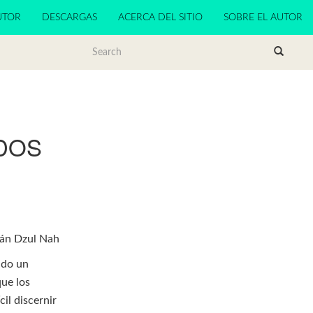
UTOR
DESCARGAS
ACERCA DEL SITIO
SOBRE EL AUTOR
ODOS
ián Dzul Nah
ndo un
que los
cil discernir