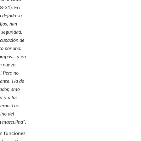
28-31). En
n dejado su
jos, han
y seguridad.
ocupación de
to por uno:
 campos… y en
un nuevo
! Pero no
nante. Ha de
nador, amo
r y a los
terno. Los
ino del
n masculina”
.
n funciones