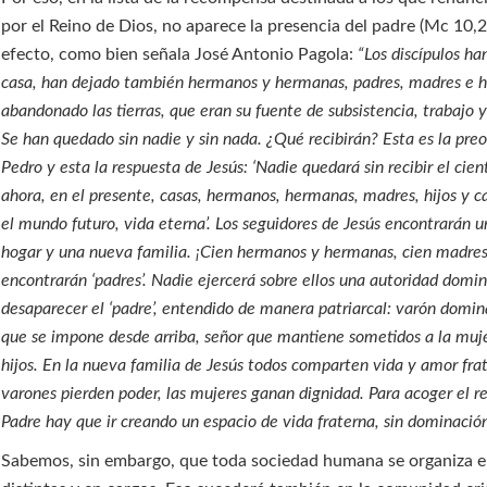
por el Reino de Dios, no aparece la presencia del padre (Mc 10,
efecto, como bien señala José Antonio Pagola:
“Los discípulos ha
casa, han dejado también hermanos y hermanas, padres, madres e hi
abandonado las tierras, que eran su fuente de subsistencia, trabajo 
Se han quedado sin nadie y sin nada. ¿Qué recibirán? Esta es la pre
Pedro y esta la respuesta de Jesús: ‘Nadie quedará sin recibir el cien
ahora, en el presente, casas, hermanos, hermanas, madres, hijos y
el mundo futuro, vida eterna’. Los seguidores de Jesús encontrarán 
hogar y una nueva familia. ¡Cien hermanos y hermanas, cien madres
encontrarán ‘padres’. Nadie ejercerá sobre ellos una autoridad domi
desaparecer el ‘padre’, entendido de manera patriarcal: varón domi
que se impone desde arriba, señor que mantiene sometidos a la muje
hijos. En la nueva familia de Jesús todos comparten vida y amor fra
varones pierden poder, las mujeres ganan dignidad. Para acoger el re
Padre hay que ir creando un espacio de vida fraterna, sin dominació
Sabemos, sin embargo, que toda sociedad humana se organiza e