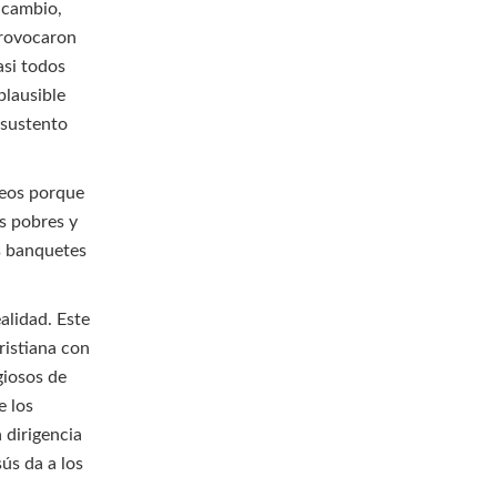
 cambio,
provocaron
asi todos
plausible
 sustento
seos porque
s pobres y
os banquetes
alidad. Este
ristiana con
giosos de
e los
a dirigencia
sús da a los