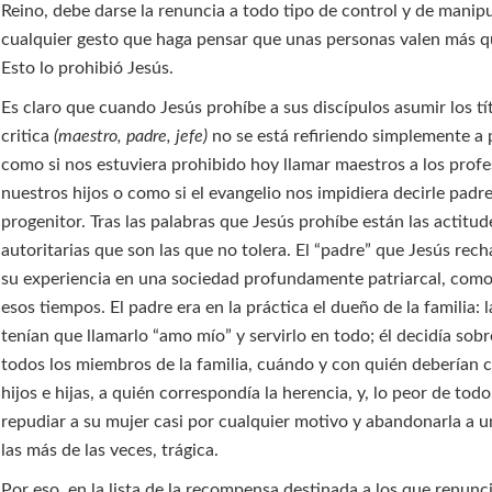
Reino, debe darse la renuncia a todo tipo de control y de manipu
cualquier gesto que haga pensar que unas personas valen más q
Esto lo prohibió Jesús.
Es claro que cuando Jesús prohíbe a sus discípulos asumir los tí
critica
(maestro, padre, jefe)
no se está refiriendo simplemente a 
como si nos estuviera prohibido hoy llamar maestros a los prof
nuestros hijos o como si el evangelio nos impidiera decirle padr
progenitor. Tras las palabras que Jesús prohíbe están las actitud
autoritarias que son las que no tolera. El “padre” que Jesús rech
su experiencia en una sociedad profundamente patriarcal, como 
esos tiempos. El padre era en la práctica el dueño de la familia: 
tenían que llamarlo “amo mío” y servirlo en todo; él decidía sobr
todos los miembros de la familia, cuándo y con quién deberían c
hijos e hijas, a quién correspondía la herencia, y, lo peor de todo
repudiar a su mujer casi por cualquier motivo y abandonarla a u
las más de las veces, trágica.
Por eso, en la lista de la recompensa destinada a los que renunc