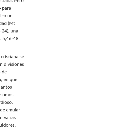
stiana. Pero
o para
lica un
idad (Mt
-24), una
t 5,46-48;
cristiana se
n divisiones
s de
a, en que
santos
 somos,
rdioso.
 de emular
n varias
uidores,