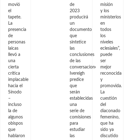
movió
de
misión
el
2023
y los
tapete.
producirá
ministerios
La
un
en
presencia
documento
todos
de
que
los
personas
sintetice
niveles
laicas
las
eclesiales”,
llevó a
conclusiones
puede
una
de las
ser
cierta
conversaciones.
mejor
crítica
Ivereigh
reconocida
implacable
predice
y
hacia el
que
promovida.
Sínodo
serán
La
–
establecidas
cuestión
incluso
una
del
la de
serie de
diaconado
algunos
comisiones
femenino,
obispos
para
que ha
que
estudiar
sido ya
hablaron
las
discutido