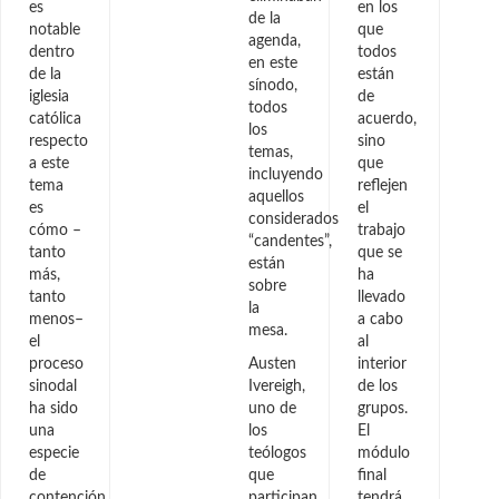
es
en los
de la
notable
que
agenda,
dentro
todos
en este
de la
están
sínodo,
iglesia
de
todos
católica
acuerdo,
los
respecto
sino
temas,
a este
que
incluyendo
tema
reflejen
aquellos
es
el
considerados
cómo –
trabajo
“candentes”,
tanto
que se
están
más,
ha
sobre
tanto
llevado
la
menos–
a cabo
mesa.
el
al
proceso
Austen
interior
sinodal
Ivereigh,
de los
ha sido
uno de
grupos.
una
los
El
especie
teólogos
módulo
de
que
final
contención
participan
tendrá