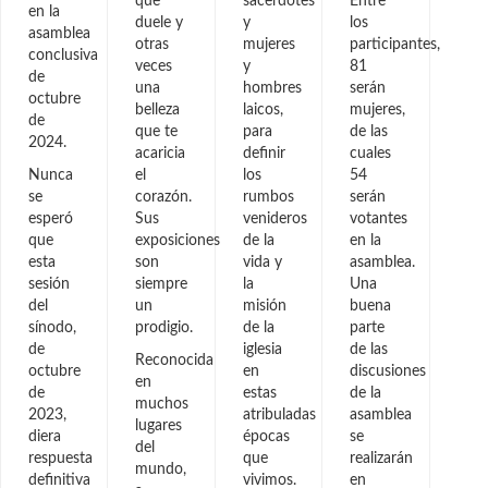
que
sacerdotes
Entre
en la
duele y
y
los
asamblea
otras
mujeres
participantes,
conclusiva
veces
y
81
de
una
hombres
serán
octubre
belleza
laicos,
mujeres,
de
que te
para
de las
2024.
acaricia
definir
cuales
Nunca
el
los
54
se
corazón.
rumbos
serán
esperó
Sus
venideros
votantes
que
exposiciones
de la
en la
esta
son
vida y
asamblea.
sesión
siempre
la
Una
del
un
misión
buena
sínodo,
prodigio.
de la
parte
de
iglesia
de las
Reconocida
octubre
en
discusiones
en
de
estas
de la
muchos
2023,
atribuladas
asamblea
lugares
diera
épocas
se
del
respuesta
que
realizarán
mundo,
definitiva
vivimos.
en