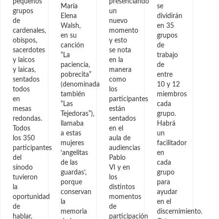
pequeños
presenciando
María
se
grupos
un
Elena
dividirán
de
nuevo
Walsh,
en 35
cardenales,
momento
en su
grupos
obispos,
y esto
canción
de
sacerdotes
se nota
“La
trabajo
y laicos
en la
paciencia,
de
y laicas,
manera
pobrecita”
entre
sentados
como
(denominada
10 y 12
todos
los
también
miembros
en
participantes
“Las
cada
mesas
están
Tejedoras”),
grupo.
redondas.
sentados
llamaba
Habrá
Todos
en el
a estas
un
los 350
aula de
mujeres
facilitador
participantes
audiencias
‘angelitas
en
del
Pablo
de las
cada
sínodo
VI y en
guardas’,
grupo
tuvieron
los
porque
para
la
distintos
conservan
ayudar
oportunidad
momentos
la
en el
de
de
memoria
discernimiento.
hablar,
participación