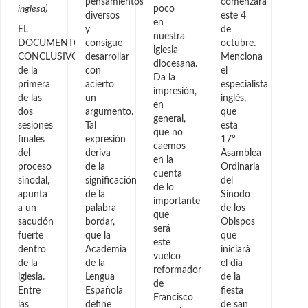
pensamientos
comenzará
inglesa)
poco
diversos
este 4
en
EL
y
de
nuestra
DOCUMENTO
consigue
octubre.
iglesia
CONCLUSIVO
desarrollar
Menciona
diocesana.
de la
con
el
Da la
primera
acierto
especialista
impresión,
de las
un
inglés,
en
dos
argumento.
que
general,
sesiones
Tal
esta
que no
finales
expresión
17º
caemos
del
deriva
Asamblea
en la
proceso
de la
Ordinaria
cuenta
sinodal,
significación
del
de lo
apunta
de la
Sínodo
importante
a un
palabra
de los
que
sacudón
bordar,
Obispos
será
fuerte
que la
que
este
dentro
Academia
iniciará
vuelco
de la
de la
el día
reformador
iglesia.
Lengua
de la
de
Entre
Española
fiesta
Francisco
las
define
de san