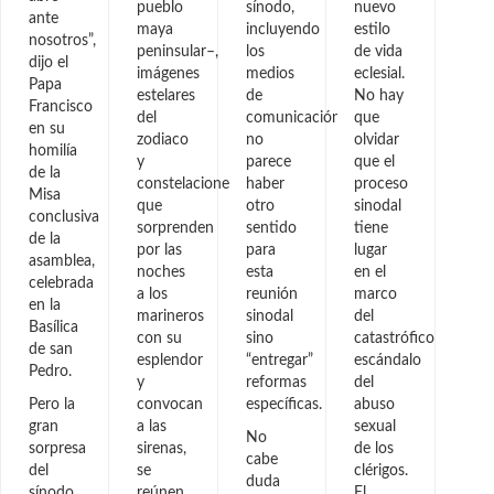
pueblo
sínodo,
nuevo
ante
maya
incluyendo
estilo
nosotros”,
peninsular–,
los
de vida
dijo el
imágenes
medios
eclesial.
Papa
estelares
de
No hay
Francisco
del
comunicación,
que
en su
zodiaco
no
olvidar
homilía
y
parece
que el
de la
constelaciones
haber
proceso
Misa
que
otro
sinodal
conclusiva
sorprenden
sentido
tiene
de la
por las
para
lugar
asamblea,
noches
esta
en el
celebrada
a los
reunión
marco
en la
marineros
sinodal
del
Basílica
con su
sino
catastrófico
de san
esplendor
“entregar”
escándalo
Pedro.
y
reformas
del
Pero la
convocan
específicas.
abuso
gran
a las
sexual
No
sorpresa
sirenas,
de los
cabe
del
se
clérigos.
duda
sínodo
reúnen
El