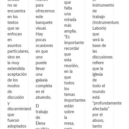
que
no se
para
instrumento
falta
encuentra
ofrecernos
de
una
en los
este
trabajo
mirada
textos
banquete
(Instrumentum
más
que se
visual.
Laboris)
amplia.
enfocan
Hay
que
“Es
en
pocas
será la
importante
asuntos
ocasiones
base de
recordar
particulares,
en que
las
que
sino en
uno
discusiones
esta
la muy
puede
refiere
reunión,
extendida
llevar
que la
en la
aceptación
una
iglesia
que
de los
galaxia
de
todos
modos
completa
todo el
los
de
en el
mundo
temas
discusión
atuendo.
está
importantes
y
“profundamente
El
están
discernimiento
afectada”
trabajo
sobre
que
por el
de
la
fueron
abuso,
Elena
mesa,
adoptados
tanto