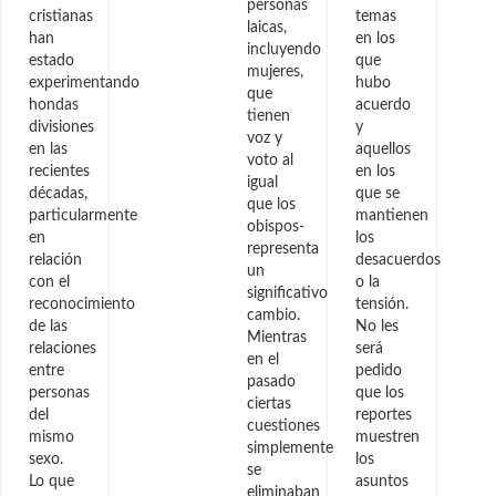
personas
cristianas
temas
laicas,
han
en los
incluyendo
estado
que
mujeres,
experimentando
hubo
que
hondas
acuerdo
tienen
divisiones
y
voz y
en las
aquellos
voto al
recientes
en los
igual
décadas,
que se
que los
particularmente
mantienen
obispos-
en
los
representa
relación
desacuerdos
un
con el
o la
significativo
reconocimiento
tensión.
cambio.
de las
No les
Mientras
relaciones
será
en el
entre
pedido
pasado
personas
que los
ciertas
del
reportes
cuestiones
mismo
muestren
simplemente
sexo.
los
se
Lo que
asuntos
eliminaban