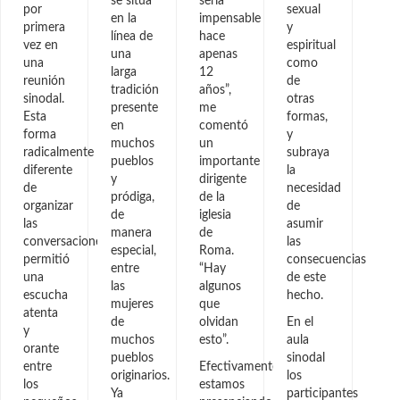
se sitúa
sería
por
sexual
en la
impensable
primera
y
línea de
hace
vez en
espiritual
una
apenas
una
como
larga
12
reunión
de
tradición
años”,
sinodal.
otras
presente
me
Esta
formas,
en
comentó
forma
y
muchos
un
radicalmente
subraya
pueblos
importante
diferente
la
y
dirigente
de
necesidad
pródiga,
de la
organizar
de
de
iglesia
las
asumir
manera
de
conversaciones
las
especial,
Roma.
permitió
consecuencias
entre
“Hay
una
de este
las
algunos
escucha
hecho.
mujeres
que
atenta
de
olvidan
En el
y
muchos
esto”.
aula
orante
pueblos
sinodal
entre
Efectivamente,
originarios.
los
los
estamos
Ya
participantes