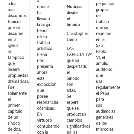
a
a los
pequeños
donde
Noticias
más
grupos
ha
desde
discutidos
de
llevado
el
tópicos
trabajo
la larga
Sínodo
que se
que se
hebra
discuten
Christopher
reunirán
de su
en la
Lamb
en la
trabajo
iglesia
Sala
artístico,
LAS
ni
Pablo
Elena
EXPECTATIVAS
tampoco
VI, el
nos
que ha
que
amplio
presenta
despertado
hiciera
auditorio
ahora
el
propuestas
que
esta
Sínodo
dramáticas.
usa
exposición
son
Fue
regularmente
que
altas.
solamente
el Papa
posee
Se
el
para
resonancias
espera
primer
sus
cósmicas.
que se
capítulo
audiencias
En
produzcan
de un
generales
virtuoso
cambios
sínodo
de los
contubernio
significativos
de dos,
miércoles.
con la
en las