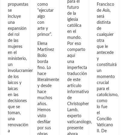
para el
propuestas
como
Francisco
futuro
se
“ejecutar
de Asís,
de la
incluye
algo
será
iglesia
una
con
distinta
católica
expansión
arte y
de
en el
del rol
primor”.
cualquier
mundo.
de las
otra
Elena
Por eso
mujeres
que le
Martínez
comparto
en el
antecede
Bolio
aquí
ministerio,
y
borda
una
un
constituirá
fino. Lo
imperfecta
involucramiento
un
hace
traducción
de los
momento
literalmente
de este
laicos y
crucial
y desde
artículo
laicas
para el
hace
informativo
en las
catolicismo,
muchos
de
decisiones
como
años.
Christopher
que se
lo fue
Hemos
Lamb,
toman,
el
visto
experto
una
Concilio
desfilar
vaticanólogo,
renovación
Vaticano
por sus
presente
a
II. De
obras
ahora