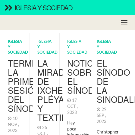
IGLESIA Y SOCIEDAD
IGLESIA
IGLESIA
IGLESIA
IGLESIA
Y
Y
Y
Y
SOCIEDAD
SOCIEDAD
SOCIEDAD
SOCIEDAD
TERMINA
LA
NOTICIAS
EL
LA
MIRADA
SOBRE
SÍNODO
PRIMERA
DE
EL
DE
SESIÓN
IXCHEL.
SÍNODO
LA
DEL
PLÉYADES
SINODAL
17
SÍNODO
Y
OCT ,
29
2023
TEXTILES
SEP ,
10
2023
Hay
NOV ,
26
poca
2023
Christopher
OCT ,