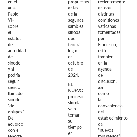
en el
propuestas
recientemente
aula
antes
en dos
Pablo
de la
distintas
VI–
segunda
comisiones
sobre
samblea
vaticanas
el
sinodal
fomentadas
estatus
que
por
de
tendrá
Francisco,
autoridad
lugar
está
del
en
también
sínodo
octubre
en la
y si
de
agenda
podría
2024.
de
seguir
discusión,
EL
siendo
así
NUEVO
llamado
como
proceso
sínodo
la
sinodal
“de
conveniencia
va a
obispos”.
del
tomar
De
establecimiento
su
acuerdo
de
tiempo
con el
“nuevos
en
reporte
ministerios”.