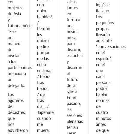
con
laicas
con
inglés e
mujeres
juntos
dolor
italiano.
de Asia
en
habidas!
Los
y
torno a
/
pequeños
Latinoamérica.
una
Perdón
grupos
“Fue
misma
les
llevarán
una
mesa
quiero
adelante
manera
para
pedir /
“conversaciones
de
discutir,
porque
en el
nivelar
escuchar
me las
espíritu”,
a los
y
echo
en el
participantes”,
discernir
encima,
que
mencionó
el
/ hebra
cada
un
futuro
tras
persona
delegado.
de la
hebra,
podrá
iglesia.
Los
/ día
hablar
En el
agoreros
tras
no más
pasado,
de
día… /
de
las
desastres,
Tápenme,
cuatro
sesiones
que
cuando
minutos
plenarias
nos
me
antes
tenían
advirtieron
muera,
de que
lugar