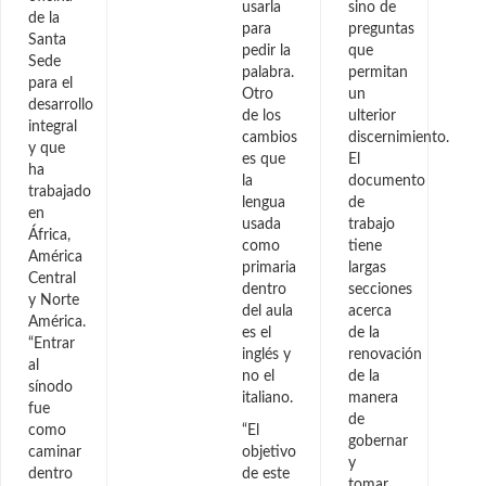
usarla
sino de
de la
para
preguntas
Santa
pedir la
que
Sede
palabra.
permitan
para el
Otro
un
desarrollo
de los
ulterior
integral
cambios
discernimiento.
y que
es que
El
ha
la
documento
trabajado
lengua
de
en
usada
trabajo
África,
como
tiene
América
primaria
largas
Central
dentro
secciones
y Norte
del aula
acerca
América.
es el
de la
“Entrar
inglés y
renovación
al
no el
de la
sínodo
italiano.
manera
fue
de
como
“El
gobernar
caminar
objetivo
y
dentro
de este
tomar