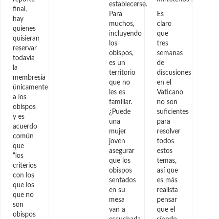
establecerse.
final,
Para
Es
hay
muchos,
claro
quienes
incluyendo
que
quisieran
los
tres
reservar
obispos,
semanas
todavía
es un
de
la
territorio
discusiones
membresía
que no
en el
únicamente
les es
Vaticano
a los
familiar.
no son
obispos
¿Puede
suficientes
y es
una
para
acuerdo
mujer
resolver
común
joven
todos
que
asegurar
estos
“los
que los
temas,
criterios
obispos
así que
con los
sentados
es más
que los
en su
realista
que no
mesa
pensar
son
van a
que el
obispos