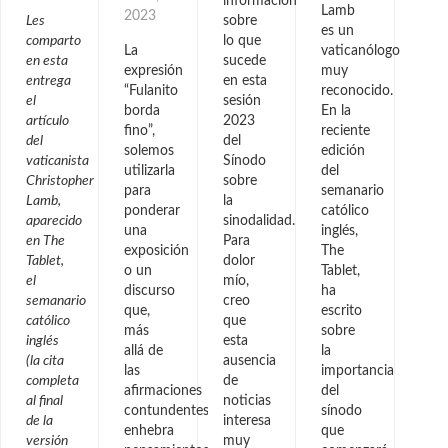
información
Lamb
2023
Les
sobre
es un
comparto
lo que
La
vaticanólogo
en esta
sucede
expresión
muy
entrega
en esta
“Fulanito
reconocido.
el
sesión
borda
En la
artículo
2023
fino”,
reciente
del
del
solemos
edición
vaticanista
Sínodo
utilizarla
del
Christopher
sobre
para
semanario
Lamb,
la
ponderar
católico
aparecido
sinodalidad.
una
inglés,
en The
Para
exposición
The
Tablet,
dolor
o un
Tablet,
el
mío,
discurso
ha
semanario
creo
que,
escrito
católico
que
más
sobre
inglés
esta
allá de
la
(la cita
ausencia
las
importancia
completa
de
afirmaciones
del
al final
noticias
contundentes,
sínodo
de la
interesa
enhebra
que
versión
muy