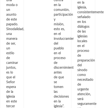
una
centra
en la
moda o
en la
iglesia,
un
comunión,
consistentemente
asunto
participación
señalado
de este
y
en los
papado.
misión,
diálogos
Sinodalidad,
esto es,
de las
una
en el
iglesias
manera
involucramiento
locales
de ser,
del
en el
un
pueblo
proceso
estilo
en el
de
de
proceso
preparación
caminar
de
del
juntos,
discernimiento
sínodo
es lo
antes
como
que el
de que
necesitado
Señor
se
de
espera
tomen
urgente
de la
las
atención,
iglesia
decisiones
será
en este
en la
seguramente
tercer
iglesia”.