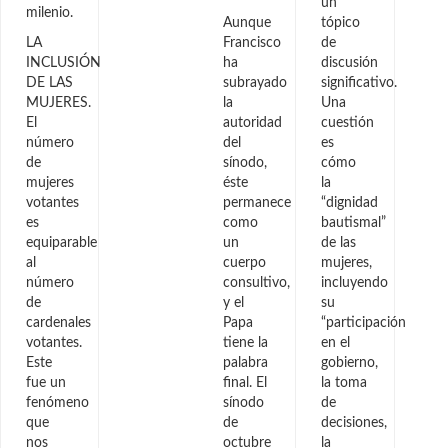
un
milenio.
Aunque
tópico
LA
Francisco
de
INCLUSIÓN
ha
discusión
DE LAS
subrayado
significativo.
MUJERES.
la
Una
El
autoridad
cuestión
número
del
es
de
sínodo,
cómo
mujeres
éste
la
votantes
permanece
“dignidad
es
como
bautismal”
equiparable
un
de las
al
cuerpo
mujeres,
número
consultivo,
incluyendo
de
y el
su
cardenales
Papa
“participación
votantes.
tiene la
en el
Este
palabra
gobierno,
fue un
final. El
la toma
fenómeno
sínodo
de
que
de
decisiones,
nos
octubre
la