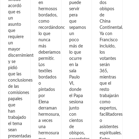
en
puede
dos
acordó
hermosos
servir
obispos
que es
bordados,
pera
de
un
como
que
China
asunto
recordándonos
sepamos
Continental.
que
lo que
un
Ya con
requiere
nunca
poco
Francisco
un
más
más de
incluido,
mayor
deberíamos
lo que
los
discernimiento
permitir.
ocurre
votantes
y se
Los
en la
serán
pidió
textiles
sala
365,
que las
bordados
Paulo
mientras
conclusiones
o
VI,
que el
de las
pintados
donde
resto
comisiones
por
el Papa
trabajarán
papales
Elena
sesiona
como
que
derraman
junto
expertos,
han
hermosura,
con
facilitadores
trabajado
a veces
cientos
o
el tema
una
de
asistentes
sean
hermosura
obispos,
espirituales.
presentadas