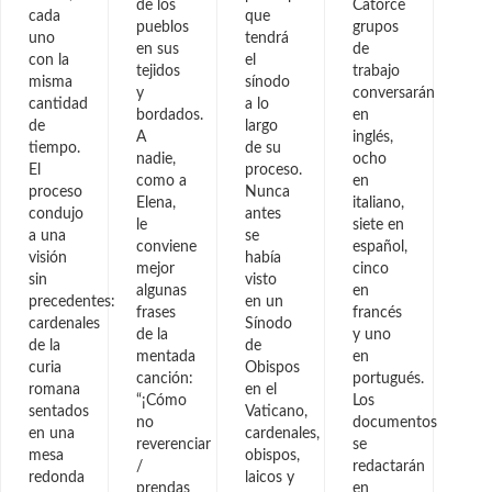
de los
Catorce
cada
que
pueblos
grupos
uno
tendrá
en sus
de
con la
el
tejidos
trabajo
misma
sínodo
y
conversarán
cantidad
a lo
bordados.
en
de
largo
A
inglés,
tiempo.
de su
nadie,
ocho
El
proceso.
como a
en
proceso
Nunca
Elena,
italiano,
condujo
antes
le
siete en
a una
se
conviene
español,
visión
había
mejor
cinco
sin
visto
algunas
en
precedentes:
en un
frases
francés
cardenales
Sínodo
de la
y uno
de la
de
mentada
en
curia
Obispos
canción:
portugués.
romana
en el
“¡Cómo
Los
sentados
Vaticano,
no
documentos
en una
cardenales,
reverenciar
se
mesa
obispos,
/
redactarán
redonda
laicos y
prendas
en