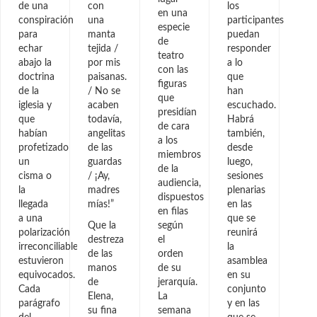
de una
con
los
en una
conspiración
una
participantes
especie
para
manta
puedan
de
echar
tejida /
responder
teatro
abajo la
por mis
a lo
con las
doctrina
paisanas.
que
figuras
de la
/ No se
han
que
iglesia y
acaben
escuchado.
presidían
que
todavía,
Habrá
de cara
habían
angelitas
también,
a los
profetizado
de las
desde
miembros
un
guardas
luego,
de la
cisma o
/ ¡Ay,
sesiones
audiencia,
la
madres
plenarias
dispuestos
llegada
mías!”
en las
en filas
a una
que se
Que la
según
polarización
reunirá
destreza
el
irreconciliable,
la
de las
orden
estuvieron
asamblea
manos
de su
equivocados.
en su
de
jerarquía.
Cada
conjunto
Elena,
La
parágrafo
y en las
su fina
semana