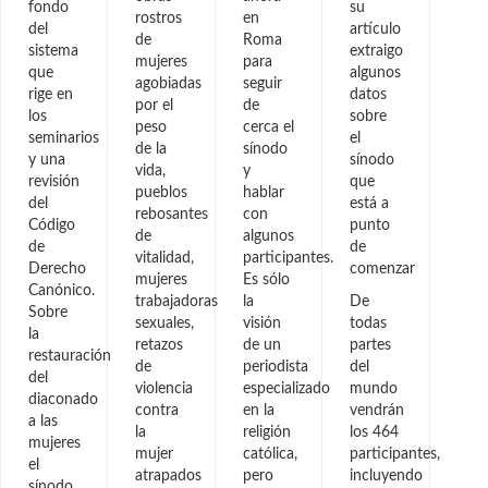
fondo
su
rostros
en
del
artículo
de
Roma
sistema
extraigo
mujeres
para
que
algunos
agobiadas
seguir
rige en
datos
por el
de
los
sobre
peso
cerca el
seminarios
el
de la
sínodo
y una
sínodo
vida,
y
revisión
que
pueblos
hablar
del
está a
rebosantes
con
Código
punto
de
algunos
de
de
vitalidad,
participantes.
Derecho
comenzar
mujeres
Es sólo
Canónico.
trabajadoras
la
De
Sobre
sexuales,
visión
todas
la
retazos
de un
partes
restauración
de
periodista
del
del
violencia
especializado
mundo
diaconado
contra
en la
vendrán
a las
la
religión
los 464
mujeres
mujer
católica,
participantes,
el
atrapados
pero
incluyendo
sínodo