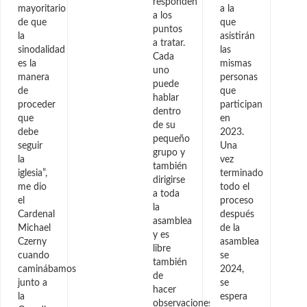
responden
mayoritario
a la
a los
de que
que
puntos
la
asistirán
a tratar.
sinodalidad
las
Cada
es la
mismas
uno
manera
personas
puede
de
que
hablar
proceder
participan
dentro
que
en
de su
debe
2023.
pequeño
seguir
Una
grupo y
la
vez
también
iglesia”,
terminado
dirigirse
me dio
todo el
a toda
el
proceso
la
Cardenal
después
asamblea
Michael
de la
y es
Czerny
asamblea
libre
cuando
se
también
caminábamos
2024,
de
junto a
se
hacer
la
espera
observaciones