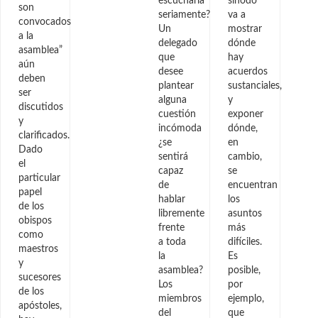
escucharla
sínodo
son
seriamente?
va a
convocados
Un
mostrar
a la
delegado
dónde
asamblea”
que
hay
aún
desee
acuerdos
deben
plantear
sustanciales,
ser
alguna
y
discutidos
cuestión
exponer
y
incómoda
dónde,
clarificados.
¿se
en
Dado
sentirá
cambio,
el
capaz
se
particular
de
encuentran
papel
hablar
los
de los
libremente
asuntos
obispos
frente
más
como
a toda
difíciles.
maestros
la
Es
y
asamblea?
posible,
sucesores
Los
por
de los
miembros
ejemplo,
apóstoles,
del
que