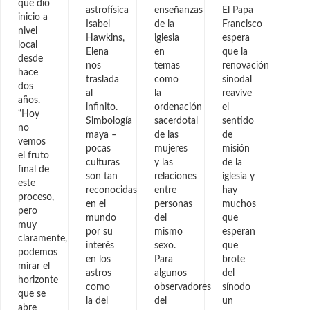
que dio
astrofísica
enseñanzas
El Papa
inicio a
Isabel
de la
Francisco
nivel
Hawkins,
iglesia
espera
local
Elena
en
que la
desde
nos
temas
renovación
hace
traslada
como
sinodal
dos
al
la
reavive
años.
infinito.
ordenación
el
“Hoy
Simbología
sacerdotal
sentido
no
maya –
de las
de
vemos
pocas
mujeres
misión
el fruto
culturas
y las
de la
final de
son tan
relaciones
iglesia y
este
reconocidas
entre
hay
proceso,
en el
personas
muchos
pero
mundo
del
que
muy
por su
mismo
esperan
claramente,
interés
sexo.
que
podemos
en los
Para
brote
mirar el
astros
algunos
del
horizonte
como
observadores
sínodo
que se
la del
del
un
abre