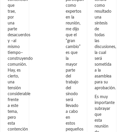
que
como
como
trae,
expertos
resultado
por
en la
una
una
reunión,
síntesis
parte
me dijo
de
desacuerdos
que el
todas
y –al
“gran
las
mismo
cambio”
discusiones,
tiempo–
es que
la cual
construyendo
la
será
comunión.
mayor
sometida
Hay, es
parte
a la
cierto,
del
asamblea
una
trabajo
para su
tensión
del
aprobación.
considerable
sínodo
Es muy
frente
será
importante
a este
llevado
subrayar
tema,
a cabo
que
pero
en
esta
esta
estos
reunión
contención
pequeños