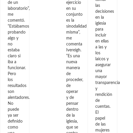
de un
ejercicio
las
laboratorio”,
en su
decisiones
me
conjunto
en la
comentó.
es la
iglesia
“Estábamos
sinodalidad
para
probando
misma”,
incluir
algo y
me
en ellas
no
comenta
a las y
estaba
Ivereigh.
los
claro si
“Es una
laicos y
iba a
nueva
asegurar
funcionar.
manera
una
Pero
de
mayor
los
proceder,
transparencia
resultados
de
y
son
operar
rendición
alentadores.
y de
de
No
pensar
cuentas.
puede
dentro
El
ya ser
de la
papel
definido
iglesia,
de las
como
que se
mujeres