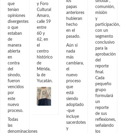
los
sinodal”,
que
y Foro
papas
comunión,
tenían
Cultural
anteriores
misión
opiniones
Amaro,
hubieran
y
divergentes
calle 59
hecho
participación,
o que
entre
en el
con un
estaban
60 y
pasado.
segmento
de
62, en
conclusivo
manera
el
Aún si
para la
abierta
centro
nada
aprobación
en
histórico
más
del
contra
de
cambiara,
reporte
del
Mérida,
el
final.
sínodo,
la de
nuevo
Cada
fueron
Yucatán.
proceso
pequeño
vencidos
que
grupo
por
está
formulará
este
siendo
un
nuevo
adoptado
reporte
proceso.
-que
de sus
incluye
Todas
reflexiones,
sacerdotes
las
señalando
y
denominaciones
los