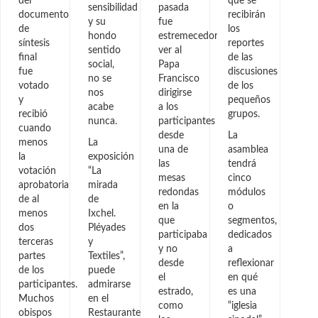
del
que se
sensibilidad
pasada
documento
recibirán
y su
fue
de
los
hondo
estremecedor
síntesis
reportes
sentido
ver al
final
de las
social,
Papa
fue
discusiones
no se
Francisco
votado
de los
nos
dirigirse
y
pequeños
acabe
a los
recibió
grupos.
nunca.
participantes
cuando
desde
La
menos
La
una de
asamblea
la
exposición
las
tendrá
votación
“La
mesas
cinco
aprobatoria
mirada
redondas
módulos
de al
de
en la
o
menos
Ixchel.
que
segmentos,
dos
Pléyades
participaba
dedicados
terceras
y
y no
a
partes
Textiles”,
desde
reflexionar
de los
puede
el
en qué
participantes.
admirarse
estrado,
es una
Muchos
en el
como
“iglesia
obispos
Restaurante