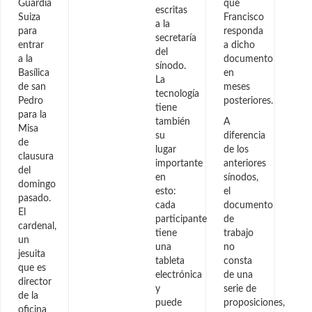
Guardia
que
escritas
Suiza
Francisco
a la
para
responda
secretaría
entrar
a dicho
del
a la
documento
sínodo.
Basílica
en
La
de san
meses
tecnología
Pedro
posteriores.
tiene
para la
también
A
Misa
su
diferencia
de
lugar
de los
clausura
importante
anteriores
del
en
sínodos,
domingo
esto:
el
pasado.
cada
documento
El
participante
de
cardenal,
tiene
trabajo
un
una
no
jesuita
tableta
consta
que es
electrónica
de una
director
y
serie de
de la
puede
proposiciones,
oficina