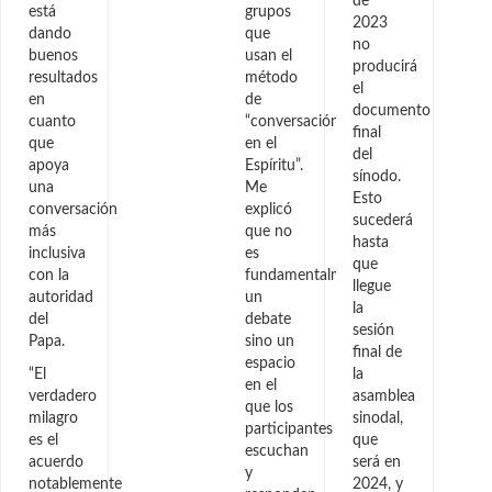
de
está
grupos
2023
dando
que
no
buenos
usan el
producirá
resultados
método
el
en
de
documento
cuanto
“conversación
final
que
en el
del
apoya
Espíritu”.
sínodo.
una
Me
Esto
conversación
explicó
sucederá
más
que no
hasta
inclusiva
es
que
con la
fundamentalmente
llegue
autoridad
un
la
del
debate
sesión
Papa.
sino un
final de
espacio
“El
la
en el
verdadero
asamblea
que los
milagro
sinodal,
participantes
es el
que
escuchan
acuerdo
será en
y
notablemente
2024, y